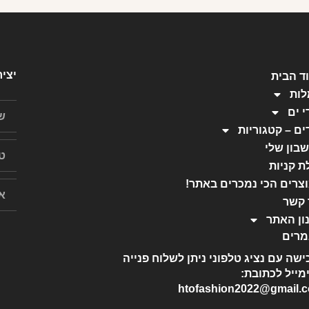
יצי
ד הבית
ות
י ים
ים – קטגוריות
בון שלי
ת קניות
צרים הכי נמכרים באתר!
 קשר
ון האתר
רים
ישה עם נציג טלפוני ניתן לשלוח פנייה
מייל לכתובת:
htofashion2022@gmail.