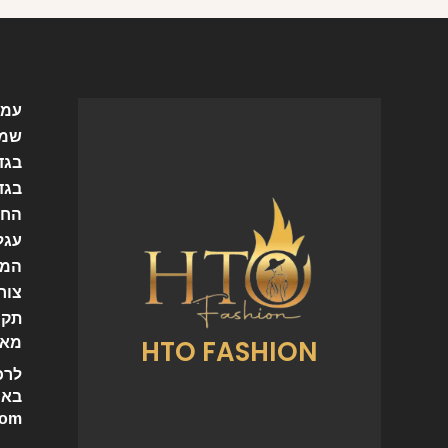
עמו
שמל
בגד
בגד
החש
עגל
המו
צור
תקנ
HTO FASHION
מאמ
לרכ
באי
com