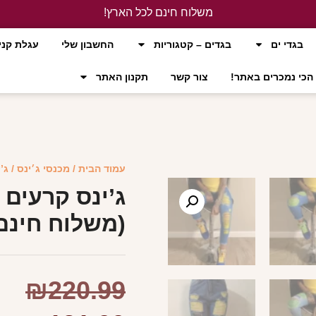
משלוח חינם לכל הארץ!
לחץ כאן
בגדי ים
בגדים – קטגוריות
החשבון שלי
עגלת קני
הכי נמכרים באתר!
צור קשר
תקנון האתר
עמוד הבית
/
מכנסי ג׳ינס
/ ג’
ג’ינס קרעים 
(משלוח חינם
₪
220.99