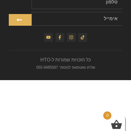
כל הזכויות שמורות ל-HTO
שלחו וואטסאפ למספר 055-9485587
0