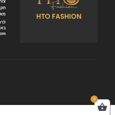
צור
תקנ
HTO FASHION
מאמ
לרכ
באי
com
0