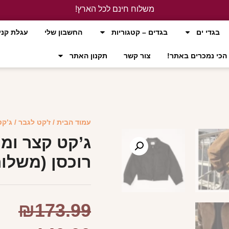
משלוח חינם לכל הארץ!
לחץ כאן
בגדי ים
בגדים – קטגוריות
החשבון שלי
עגלת קני
הכי נמכרים באתר!
צור קשר
תקנון האתר
עמוד הבית
/
ז'קט לגבר
/ ג’קט
ג’קט קצר ומו
רוכסן (משלוח
₪
173.99