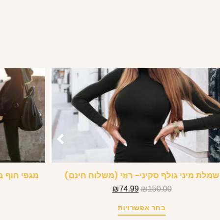
שמלת מיני גולף סקיני- רוזי (משלוח חינם)
מגפי חוף ב
₪
74.99
₪
150.00
בחר אפשרויות