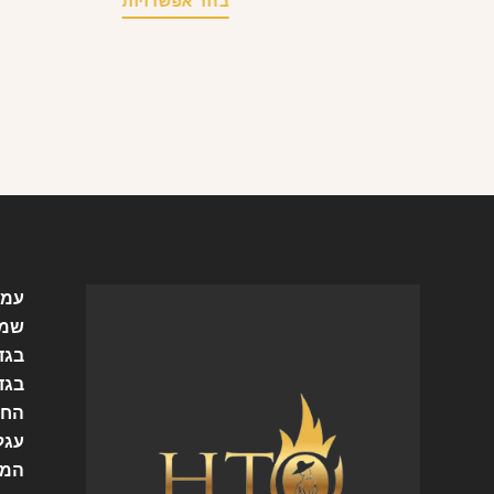
בחר אפשרויות
עמו
שמל
בגד
בגד
החש
עגל
המו