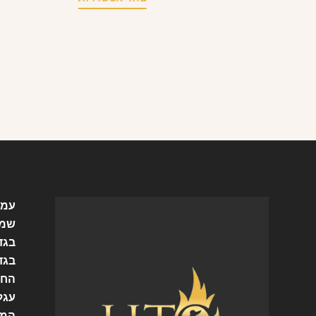
עמו
שמל
בגד
בגד
החש
עגל
המו