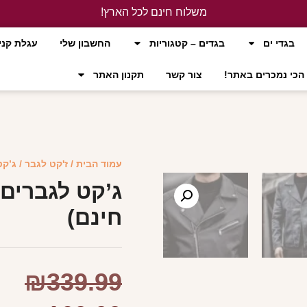
משלוח חינם לכל הארץ!
לחץ כאן
בגדי ים
בגדים – קטגוריות
החשבון שלי
עגלת קני
הכי נמכרים באתר!
צור קשר
תקנון האתר
עמוד הבית
/
ז'קט לגבר
/ ג’קט
ג’קט לגברים 
חינם)
₪
339.99