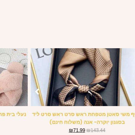
ף משי סאטן מטפחת ראש סרט ראש סרט ליד
נעלי בית פר
בסגנון יוקרה- אנה (משלוח חינם)
₪
71.99
₪
143.44