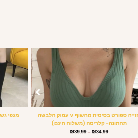
חזייה ספורט בסיסית מחשוף V עמוק הלבשה
מגפי גש
תחתונה- קלריסה (משלוח חינם)
₪
39.99
–
₪
34.99