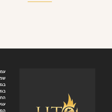
עמו
שמל
בגד
בגד
החש
עגל
המו