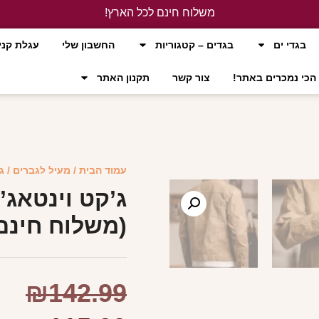
משלוח חינם לכל הארץ!
לחץ כאן
בגדי ים
בגדים – קטגוריות
החשבון שלי
עגלת קני
הכי נמכרים באתר!
צור קשר
תקנון האתר
עמוד הבית
/
מעיל לגברים
/ ג
ג’קט וינטאג’
(משלוח חינם
₪
142.99