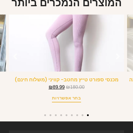
המוצרים הנמכרים ביותר
אמה
מכנסי ספורט טייץ מחטב- קוויני (משלוח חינם)
₪
89.99
₪
180.00
בחר אפשרויות