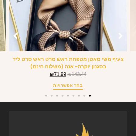
צעיף משי סאטן מטפחת ראש סרט ראש סרט ליד
בסגנון יוקרה- אנה (משלוח חינם)
₪
71.99
₪
143.44
בחר אפשרויות