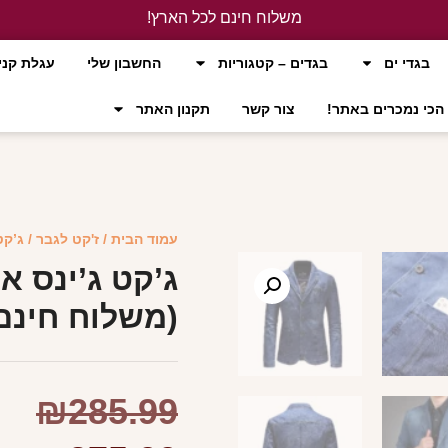
משלוח חינם לכל הארץ!
לחץ כאן
בגדי ים
בגדים – קטגוריות
החשבון שלי
עגלת קני
הכי נמכרים באתר!
צור קשר
תקנון האתר
עמוד הבית
/
ז'קט לגבר
/ ג’קט
ג’קט ג’ינס אי
(משלוח חינם
₪
285.99