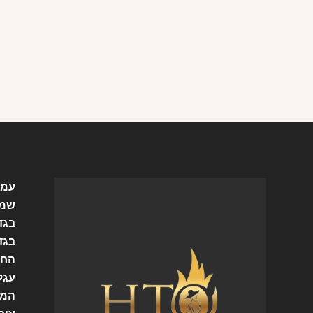
עמו
שמל
בגד
בגד
החש
עגל
המו