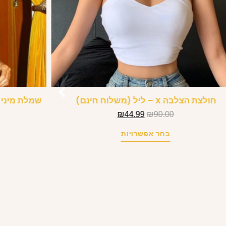
חולצת הצלבה X – ליל (משלוח חינם)
שמלת מיני 
₪
44.99
₪
90.00
בחר אפשרויות