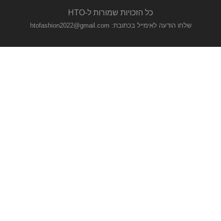
כל הזכויות שמורות ל-HTO
שלחו הודעה לאימייל בכתובת: htofashion2022@gmail.com