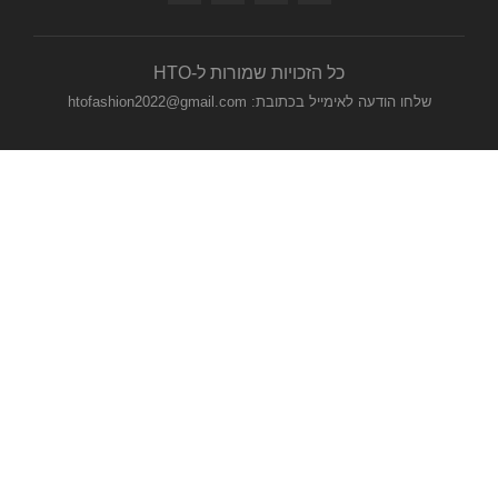
כל הזכויות שמורות ל-HTO
שלחו הודעה לאימייל בכתובת: htofashion2022@gmail.com