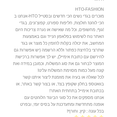
HTO-FASHION
אנחנו ב-HTO מוכרים בגדי נשים הכי חדשים ובסטייל
הכי לוהט! חולצות, חליפות ספורט, קפוצ’ונים, בגדי
גוף, מחשופים, וכל מה שאישה או נערה צריכות היום!
האתר נוח לשימוש בפלאפון הנייד וגם באמצעות
המחשב, את יכולה בקלות להזמין כל מוצר או בגד
שתרצי בלחיצת כפתור וללא הרשמה (יש אפשרות גם
להירשם עם כתובת אימייל), יש לך אפשרות ברכישת
המוצר לבחור גם את סוג המשלוח, וכמובן במידה ואת
קונה מעל כמות מסוימת המשלוח עלינו!
לכל שאלה או בעיה את מוזמנת ליצור איתנו קשר
בוואטספ בחלון שקופץ בצד, או בצור קשר באתר, או
בכתובת אימייל בתחתית האתר!
אנחנו מספקים את כל סוגי הביגוד הלוהטים עם
אופנה מתחדשת ומתעדכנת על בסיס יומי, ובפרט
בכל עונה : קיץ, וחורף!