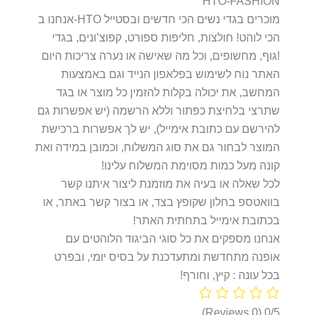
HTO-FASHION
אנחנו ב-HTO מוכרים בגדי נשים הכי חדשים ובסטייל
הכי לוהט! חולצות, חליפות ספורט, קפוצ’ונים, בגדי
גוף, מחשופים, וכל מה שאישה או נערה צריכות היום!
האתר נוח לשימוש בפלאפון הנייד וגם באמצעות
המחשב, את יכולה בקלות להזמין כל מוצר או בגד
שתרצי בלחיצת כפתור וללא הרשמה (יש אפשרות גם
להירשם עם כתובת אימייל), יש לך אפשרות ברכישת
המוצר לבחור גם את סוג המשלוח, וכמובן במידה ואת
קונה מעל כמות מסוימת המשלוח עלינו!
לכל שאלה או בעיה את מוזמנת ליצור איתנו קשר
בוואטספ בחלון שקופץ בצד, או בצור קשר באתר, או
בכתובת אימייל בתחתית האתר!
אנחנו מספקים את כל סוגי הביגוד הלוהטים עם
אופנה מתחדשת ומתעדכנת על בסיס יומי, ובפרט
בכל עונה : קיץ, וחורף!
(0 Reviews)
0/5