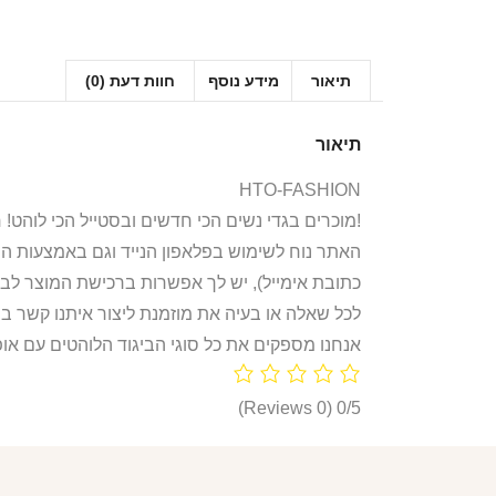
תיאור
מידע נוסף
חוות דעת (0)
תיאור
HTO-FASHION
אנחנו ב-HTO מוכרים בגדי נשים הכי חדשים ובסטייל הכי לוהט! חולצות, חליפות ספורט, קפוצ’ונים, בגדי גוף, מחשופים, וכל מה שאישה או נערה צריכות היום!
האתר נוח לשימוש בפלאפון הנייד וגם באמצעות ה
כתובת אימייל), יש לך אפשרות ברכישת המוצר לבח
לכל שאלה או בעיה את מוזמנת ליצור איתנו קשר ב
אנחנו מספקים את כל סוגי הביגוד הלוהטים עם אופ
(0 Reviews)
0/5