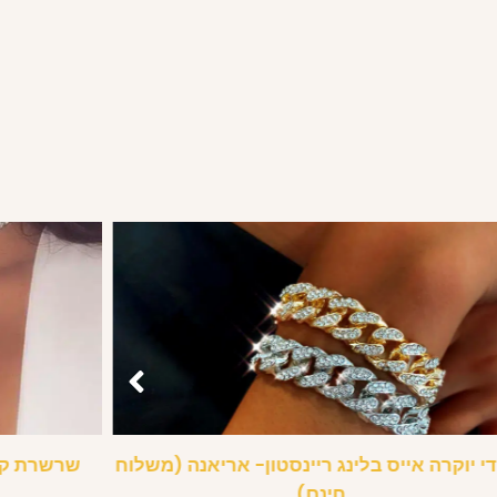
י יוקרה אייס בלינג ריינסטון- אריאנה (משלוח
שרשרת קול
חינם)