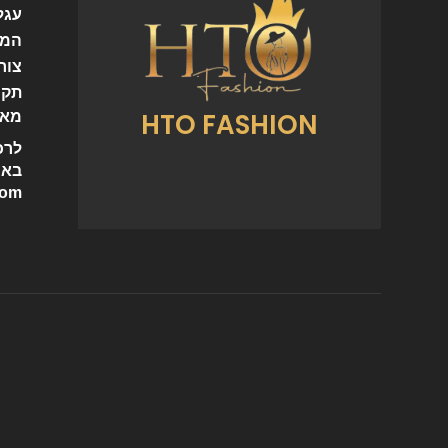
עגל
המו
צור
תקנ
HTO FASHION
מאמ
לרכ
באי
com