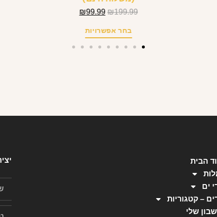
₪
99.99
₪
199.99
בחר אפשרויות
יצי
ד הבית
ות
י ים
ים – קטגוריות
בון שלי