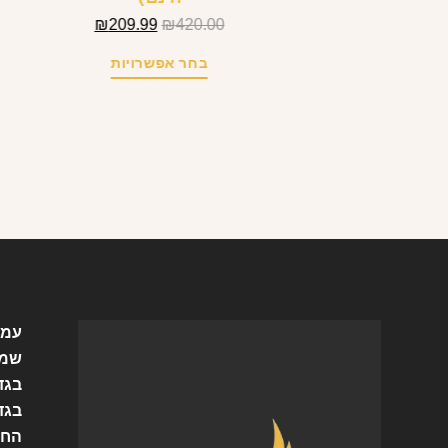
₪
209.99
₪
420.00
בחר אפשרויות
עמו
שמל
בגד
בגד
החש