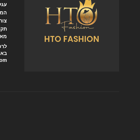
עגל
המו
צור
תקנ
HTO FASHION
מאמ
לרכ
באי
com