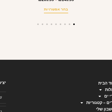
בחר אפשרויות
יצי
ד הבית
ות
י ים
ים – קטגוריות
בון שלי