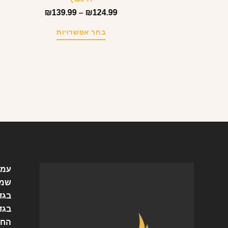
₪
139.99
–
₪
124.99
בחר אפשרויות
עמו
שמל
בגד
בגד
החש