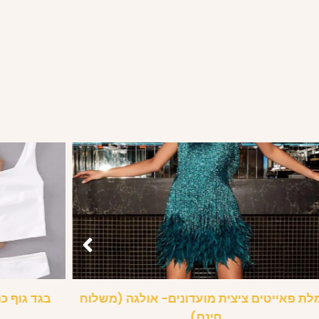
ת פאייטים ציצית מועדונים- אולגה (משלוח
בגד גוף כ
חינם)