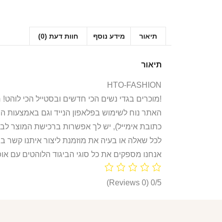
תיאור
מידע נוסף
חוות דעת (0)
תיאור
HTO-FASHION
אנחנו ב-HTO מוכרים בגדי נשים הכי חדשים ובסטייל הכי לוהט! חולצות, חליפות ספורט, קפוצ’ונים, בגדי גוף, מחשופים, וכל מה שאישה או נערה צריכות היום!
האתר נוח לשימוש בפלאפון הנייד וגם באמצעות ה
כתובת אימייל), יש לך אפשרות ברכישת המוצר לבח
לכל שאלה או בעיה את מוזמנת ליצור איתנו קשר ב
אנחנו מספקים את כל סוגי הביגוד הלוהטים עם אופ
(0 Reviews)
0/5