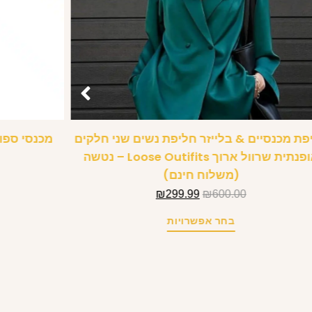
פת מכנסיים & בלייזר חליפת נשים שני חלקים
מכנסי ספור
אופנתית שרוול ארוך Loose Outifits – נטשה
(משלוח חינם)
₪
299.99
₪
600.00
בחר אפשרויות