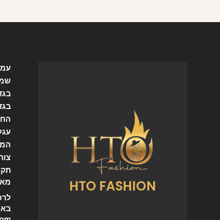
עמו
שמל
בגד
בגד
החש
עגל
המו
צור
תקנ
HTO FASHION
מאמ
לרכ
באי
com