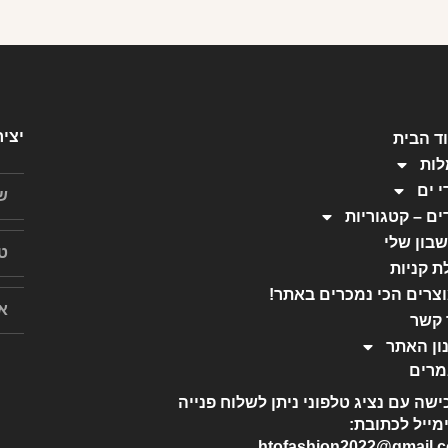
יצי
ד הבית
ות
י ים
ים – קטגוריות
בון שלי
ת קניות
צרים הכי נמכרים באתר!
 קשר
ון האתר
רים
ישה עם נציג טלפוני ניתן לשלוח פנייה
מייל לכתובת:
htofashion2022@gmail.