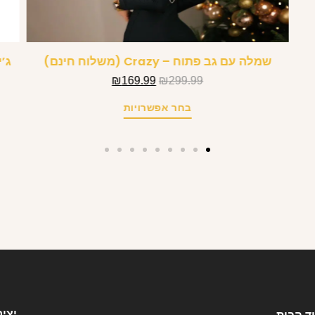
שמלה עם גב פתוח – Crazy (משלוח חינם)
₪
169.99
₪
299.99
בחר אפשרויות
יצי