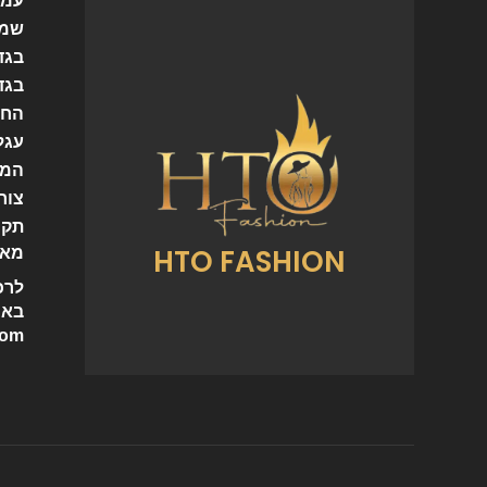
עמו
שמל
בגד
בגד
החש
עגל
המו
צור
תקנ
HTO FASHION
מאמ
לרכ
באי
com