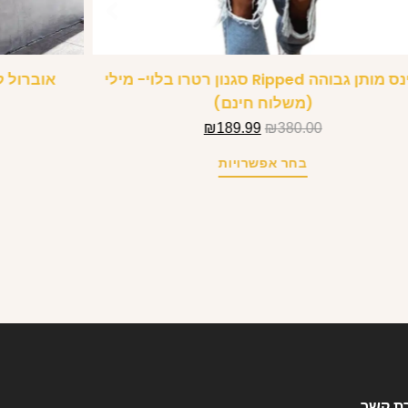
ג’ינס מותן גבוהה Ripped סגנון רטרו בלוי- מילי
(משלוח חינם)
₪
189.99
₪
380.00
בחר אפשרויות
רת קשר