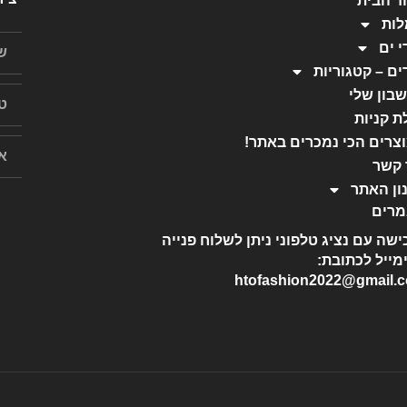
ד הבית
ות
י ים
ים – קטגוריות
בון שלי
ת קניות
צרים הכי נמכרים באתר!
 קשר
ון האתר
רים
ישה עם נציג טלפוני ניתן לשלוח פנייה
מייל לכתובת:
htofashion2022@gmail.