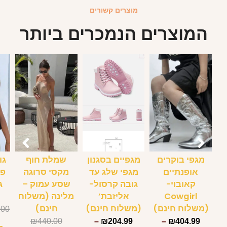
מגפי בוקרים
מגפיים בסגנון
שמלת חוף
גו
אופנתיים
מגפי שלג עד
מקסי סרוגה
פא
קאובוי-
גובה קרסול-
שסע עמוק –
ג
Cowgirl
אליזבת’
מלינה (משלוח
(משלוח חינם)
(משלוח חינם)
חינם)
.00
₪
440.00
–
₪
204.99
–
₪
404.99
ב
₪
219.99
₪
209.99
₪
484.99
בחר אפשרויות
בחר אפשרויות
בחר אפשרויות