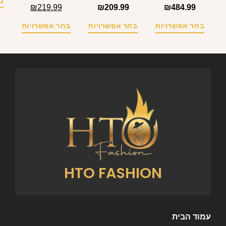
HTO FASHION
עמוד הבית
שמלות
בגדי ים
בגדים – קטגוריות
החשבון שלי
עגלת קניות
המוצרים הכי נמכרים באתר!
צור קשר
תקנון האתר
מאמרים
לרכישה עם נציג טלפוני ניתן לשלוח וואטסאפ למספר:
055-9485587