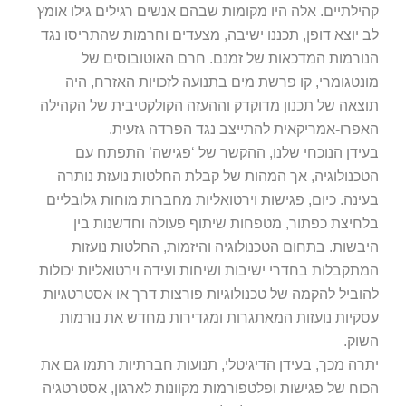
ילתיים. אלה היו מקומות שבהם אנשים רגילים גילו אומץ
 יוצא דופן, תכננו ישיבה, מצעדים וחרמות שהתריסו נגד
ורמות המדכאות של זמנם. חרם האוטובוסים של
נטגומרי, קו פרשת מים בתנועה לזכויות האזרח, היה
צאה של תכנון מדוקדק וההעזה הקולקטיבית של הקהילה
פרו-אמריקאית להתייצב נגד הפרדה גזעית.
ידן הנוכחי שלנו, ההקשר של ‘פגישה’ התפתח עם
כנולוגיה, אך המהות של קבלת החלטות נועזת נותרה
ינה. כיום, פגישות וירטואליות מחברות מוחות גלובליים
חיצת כפתור, מטפחות שיתוף פעולה וחדשנות בין
בשות. בתחום הטכנולוגיה והיזמות, החלטות נועזות
תקבלות בחדרי ישיבות ושיחות ועידה וירטואליות יכולות
וביל להקמה של טכנולוגיות פורצות דרך או אסטרטגיות
קיות נועזות המאתגרות ומגדירות מחדש את נורמות
וק.
רה מכך, בעידן הדיגיטלי, תנועות חברתיות רתמו גם את
וח של פגישות ופלטפורמות מקוונות לארגון, אסטרטגיה