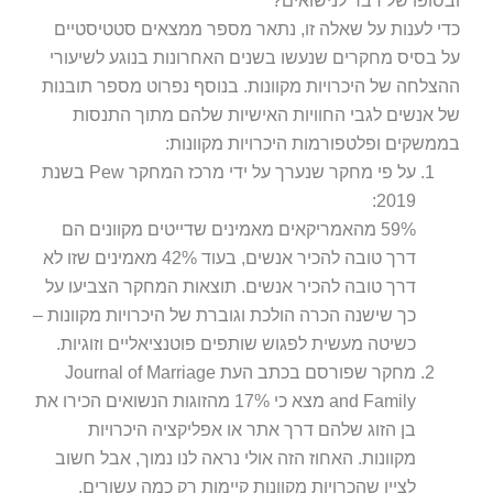
סופו של דבר לנישואים?
י לענות על שאלה זו, נתאר מספר ממצאים סטטיסטיים
 בסיס מחקרים שנעשו בשנים האחרונות בנוגע לשיעורי
צלחה של היכרויות מקוונות. בנוסף נפרוט מספר תובנות
 אנשים לגבי החוויות האישיות שלהם מתוך התנסות
משקים ופלטפורמות היכרויות מקוונות:
על פי מחקר שנערך על ידי מרכז המחקר Pew בשנת
2019:
59% מהאמריקאים מאמינים שדייטים מקוונים הם
דרך טובה להכיר אנשים, בעוד 42% מאמינים שזו לא
דרך טובה להכיר אנשים. תוצאות המחקר הצביעו על
כך שישנה הכרה הולכת וגוברת של היכרויות מקוונות –
כשיטה מעשית לפגוש שותפים פוטנציאליים וזוגיות.
מחקר שפורסם בכתב העת Journal of Marriage
and Family מצא כי 17% מהזוגות הנשואים הכירו את
בן הזוג שלהם דרך אתר או אפליקציה היכרויות
מקוונות. האחוז הזה אולי נראה לנו נמוך, אבל חשוב
לציין שהכרויות מקוונות קיימות רק כמה עשורים,