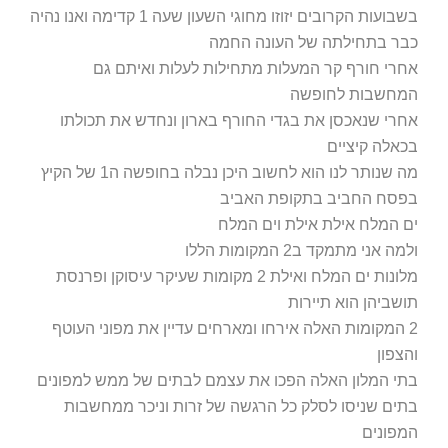
בשבועות הקרובים יזוזו מחוגי השעון שעה 1 קדימה ואנו נהיה
ר בתחילתה של העונה החמה
רי חורף קר המעלות מתחילות לעלות ואיתם גם
חשבות לחופשה
רי שנאכסן את בגדי החורף בארון ונחדש את תכולתו
אלה קיציים
מה שנותר לנו הוא לחשוב היכן נבלה בחופשה ה1 של הקיץ
סח החביב בתקופת האביב
 המלח אילת אילת וים המלח
ה אני מתמקד ב2 המקומות הללו
מלונות ים המלח ואילת 2 מקומות שעיקר עיסוקן ופרנסת
שביהן הוא תיירות
 המקומות האלה אירחו ומארחים עדיין את מפוני העוטף
צפון
י המלון האלה הפכו את עצמם לבתים של ממש למפונים
ים שניסו לסלק כל הרגשה של זרות וניכר ממחשבות
פונים