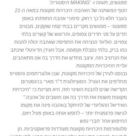
שים, תעוזה ו- ‘MAKING היסטוריה’
וף המשתנה של האהבה: היכרויות מקוונות במאה ה-21
בר הלא כל כך רחוק, סיפורי אהבה התפתחו באופן
ונטני – מפגשים מקריים בבתי קפה שוקקים, מבטים
ים על פני חדרים צפופים, והריגוש של קשרים בלתי
ויים. הוליווד הנציחה את התפיסה שאהבה יכולה להכות
ו ברק, בלתי נסבלת וקסומה. אבל העידן הדיגיטלי שיכתב
 הנרטיב הזה, עיצב מחדש את הדרך בה אנו מתאהבים.
יית ההיכרויות המקוונות
נסנו לעידן של היכרויות מקוונות, שבו אלגוריתמים והסווייפ
ליפים את הגורל. הסוציולוגית ד”ר מארי ברגסטרום
דישה שנים להבנת השינוי הזה. היא מציינת כי: “היכרויות
וונות משנות את הדרך בה אנו חושבים על אהבה.”
ידיאל ההוליוודי של להיתקל באהבה פינה את מקומו
ישה פרגמטית יותר – לחפש אותה באופן פעיל ויזום.
יפוש אחר חברי נפש
טפורמות היכרויות מקוונות מעודדות פרואקטיביות. הן