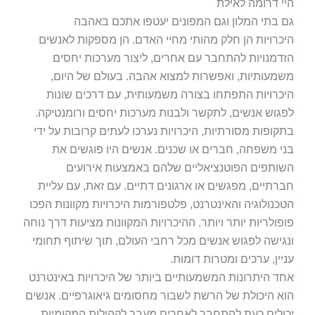
י דרומה לאילת
 בתי המלון וגם המפונים יעטפו אתכם באהבה
כרויות הן חלק מהותי מחיי האדם. הן מספקות לאנשים
דמנויות להתחבר עם אחרים, ליצור מערכות יחסים
מעותיות, ואפשרות למצוא אהבה. בעולם של היום,
כרויות התפתחו בצורה משמעותית, עם דרכים שונות
גוש אנשים, לתקשר ולבנות מערכות יחסים ורומנטיקה.
קופות מסורתיות, היכרויות נערכו לעתים קרובות על ידי
י משפחה, חברים או שכנים. אנשים היו פוגשים את
ותפים הפוטנציאליים שלהם באמצעות אירועים
רתיים, מפגשים או ארגונים דתיים. עם זאת, עם עליית
כנולוגיה והאינטרנט, פלטפורמות היכרויות מקוונות הפכו
פולריות יותר ויותר. ההיכרויות המקוונות מציעות דרך נוחה
גישה לפגוש אנשים מכל רחבי העולם, תוך שיתוף תחומי
יין, ערכים ומטרות דומות.
ד היתרונות המשמעותיים ביותר של היכרויות באינטרנט
א היכולת של הרשת לשבור מחסומים גיאוגרפיים. אנשים
ולים כעת להתחבר לאחרים מעבר לקהילות המקומיות