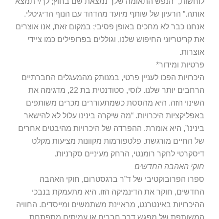
חשות, “הנפש התאומה שלך נמצאת שם בחוץ; לך/י תמצא
תה.” הרעיון של שותף מיועד מהדהד עם הנוף הדיגיטלי.
חנו כבר לא מחכים באופן פסיבי; במקום זאת, אנו אוצרים
 קריטריוני החיפוש שלנו, וגוללים בפרופילים כמו ציידי
צרות.
טיות ומידור*
כרויות הפכו לעניין פרטי, במנותק מהמעגלים החברתיים
הרחבים יותר שלנו. לוסי, סטודנטית בת 22, מדגימה את
ינוי הזה. היא מהססת כשמתעוררים מכרים משותפים
פליקציות היכרויות. “מה שיקרה בינינו עלול לא להישאר
נינו”, היא אומרת. ההפרדה של היכרויות מהיבטים אחרים
 החיים מורגשת. פלטפורמות מקוונות מציעות מקלט
סקרטי לחקר רומנטי, הרחק מעיניים סקרניות.
קי האהבה החדשים
רו הפרובוקטיבי של ד”ר ברגסטרום, חוקי האהבה
דשים, חוקר את הדינמיקה הזו. היא מתעמקת בנבכי
יכרויות באינטרנט, מראיינת משתמשים ומייסדים. החוויה
שותפת של מפגש דרך חברים או עמיתים מתפתחת