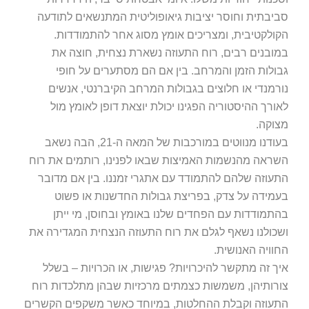
יבתית וחוסר יציבות גיאופוליטית המתנשאים לתודעה
ולקטיבית, ומצריכים אומץ מסוג אחר להתמודדות.
ובנים רבים, רוח התעוזה נשארת נצחית, חוצה את
ולות הזמן והמרחב. בין אם הם מסתערים על חופי
רמנדי או חלוצים בגבולות המרחב הקיברנטי, אנשים
ורך ההיסטוריה הפגינו יכולת יוצאת דופן לאומץ מול
וקה.
בעודנו מנווטים במורכבות של המאה ה-21, הבה נשאב
ראה מהנשמות האמיצות שבאו לפנינו, רותמים את רוח
עוזה שלהם להתמודד עם אתגרי זמננו. בין אם מדובר
מידה על צדק, בפריצת גבולות החדשנות או פשוט
תמודדות עם הפחדים שלנו באומץ ובחוסן, מי ייתן
כולנו נשאף לגלם את רוח התעוזה הנצחית המגדירה את
וויה האנושית.
ך זה מתקשר להיכרויות? פגישות, או הכרויות – בשלל
רותיהן, משמשות כצמתים מרכזיות שבהן מתלכדות רוח
עוזה וקבלת ההחלטות, במיוחד כאשר משקפים הקשרים