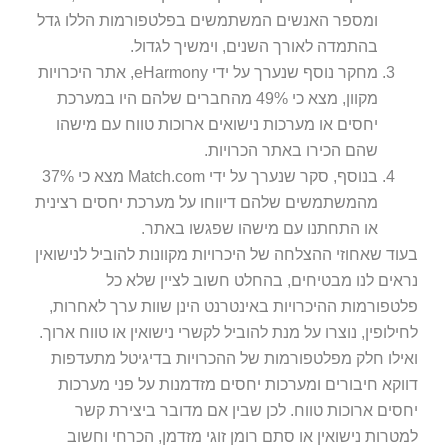
ומספר האנשים המשתמשים בפלטפורמות הללו גדל
בהתמדה לאורך השנים, וימשיך לגדול.
מחקר נוסף שנערך על ידי eHarmony, אתר היכרויות
מקוון, מצא כי 49% מהחברים שלהם היו במערכת
יחסים או מערכות נישואים ארוכות טווח עם מישהו
שהם הכירו באתר הכרויות.
בנוסף, סקר שנערך על ידי Match.com מצא כי 37%
מהמשתמשים שלהם דיווחו על מערכת יחסים רצינית
או התחתנו עם מישהו שפגשו באתר.
וד שאחוזי ההצלחה של היכרויות מקוונות להוביל לנישואין
אים לנו מבטיחים, בהחלט חשוב לציין שלא כל
טפורמות ההיכרויות באינטרנט הינן שוות ערך לאחרות,
ילופין, נוצרו על מנת להוביל לקשרי נישואין או טווח ארוך.
ילו חלק מפלטפורמות של ההכרויות בדיגיטל מתעדפות
וקא חיבורים ומערכות יחסים מזדמנות על פני מערכות
סים ארוכות טווח. לכן שבין אם מדובר ביצירת קשר
טרות נישואין או סתם רומן זוגי מזדמן, הכרחי וחשוב