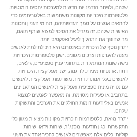
הם, ולפתח הזדמנויות חדשות למערכות יחסים רומנטיות.
טפורמות היכרויות מקוונות משתמשות באלגוריתמים כדי
תאים אנשים על סמך העדפותיהם, תחומי העניין ותכונות
ישיות שלהם. זה מגדיל את הסיכוי למצוא שותף תואם,
 שהופך את התהליך ליעיל ואפקטיבי יותר.
רון נוסף של היכרויות באינטרנט היא היכולת לתת לאנשים
נה להעדפות וצרכים מגוונים. ישנן פלטפורמות היכרויות
שה שונות המתמקדות בתחומי עניין ספציפיים, גילאים,
ות או נטיות מיניות. לדוגמה, ישנן אפליקציות היכרויות
נשים בעלי אמונות דתיות משותפות, אפליקציות לאנשים
 נטייה מינית ספציפית ואפליקציות לאנשים המתעניינים
חביב או פעילות מסוימת. זה מאפשר לאנשים למצוא
שים בעלי דעות דומות החולקים את הערכים והתשוקות
הם.
רה מזאת, פלטפורמות היכרויות מקוונות מציעות מגוון כלי
קשרות, כגון הודעות, מסנג׳ר, שיחות וידאו ושיחות
ליות. כלים אלה מאפשרים לאנשים להכיר אחד את השני