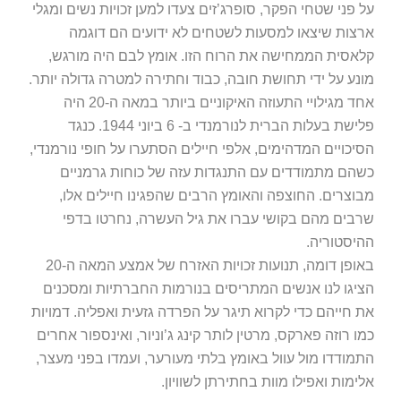
 פני שטחי הפקר, סופרג’זים צעדו למען זכויות נשים ומגלי
צות שיצאו למסעות לשטחים לא ידועים הם דוגמה
אסית הממחישה את הרוח הזו. אומץ לבם היה מורגש,
נע על ידי תחושת חובה, כבוד וחתירה למטרה גדולה יותר.
אחד מגילויי התעוזה האיקוניים ביותר במאה ה-20 היה
פלישת בעלות הברית לנורמנדי ב- 6 ביוני 1944. כנגד
יכויים המדהימים, אלפי חיילים הסתערו על חופי נורמנדי,
הם מתמודדים עם התנגדות עזה של כוחות גרמניים
וצרים. החוצפה והאומץ הרבים שהפגינו חיילים אלו,
בים מהם בקושי עברו את גיל העשרה, נחרטו בדפי
יסטוריה.
באופן דומה, תנועות זכויות האזרח של אמצע המאה ה-20
יגו לנו אנשים המתריסים בנורמות החברתיות ומסכנים
 חייהם כדי לקרוא תיגר על הפרדה גזעית ואפליה. דמויות
ו רוזה פארקס, מרטין לותר קינג ג’וניור, ואינספור אחרים
מודדו מול עוול באומץ בלתי מעורער, ועמדו בפני מעצר,
ימות ואפילו מוות בחתירתן לשוויון.