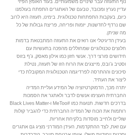
ף התעוזה עבר שינויים משמעותיים. בעוד האומץ הפיזי
יין נערץ ומכובד, טבעם של האתגרים התפתח בעולמנו
ום, בעקבות התפתחות טכנולוגית. בימינו, תעוזה היא לרוב
 נרדף לחדשנות, יזמות ופריחה, פריצת גבולות של כל
 שניתן.
ידן הדיגיטלי אנו רואים את התעוזה המתבטאת בדמות
וצים טכנולוגיים שמחוללים מהפכה בתעשיות עם
דושים פורצי דרך. אנשי חזון כמו אילון מאסק, ג’ף בזוס
טיב ג’ובס, מייצגים את הרוח הזו של תעוזה, נטילת
כונים וההתרסה לפרדיגמה הטכנולוגית המקובלת כדי
צור את העתיד.
רה מכך, הדמוקרטיזציה של המידע ועליית המדיה
ברתית העצימו אנשים לדבר ולאתגר את הסמכות
בדרכים חדשות. תנועות כמו #MeToo ו-Black Lives Matter
תמות את הכוח של המדיה החברתית כדי להגביר קולות
ליים ולחייב מוסדות בלקיחת אחריות.
 זאת, לצד ההתקדמות, העידן המודרני מציג גם אתגרים
כנות ייחודיות משלו. איומי אבטחת סייבר, הידרדרות