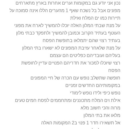
ון אני יודע גם במקומות וערים אחרות בארץ מתארחים
מפונים אבל בל נשכח שאף 1 מהערים הללו אינה סמוכה על
ירות כמו ים המלח ואילת
 מנת שבתי המלון האלה יוכלו להמשיך לארח את מפוני
וטף בעתיד הקרוב וכמובן להמשיך ולתפקד כבתי מלון
תיד רצוי שהם יתמלאו בחופשת הפסח
 מנת שלאחר עזיבת המפונים לא ישארו בתי המלון
ליהם ועובדיהם כפליטים הם עצמם
וי שיוכלו למכור את חדריהם הפנויים עדיין לחופשת
פסח
פשה שתשלב נופש עם הכרה של חיי המפונים
קומותיהם החדשים זמניים
פש כיפי ולידו נופש לימודי
לת וים המלח מתכוננים ומתחממים לפסח חמים טעים
וה והכי חשוב מלא
או את בתי המלון
שאירו חדר 1 פנוי ב2 המקומות האלה