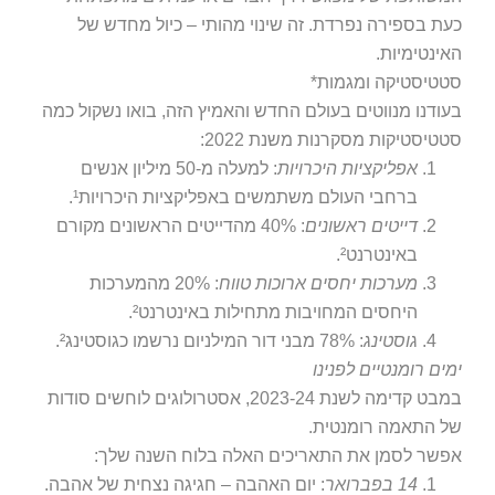
ת בספירה נפרדת. זה שינוי מהותי – כיול מחדש של
ינטימיות.
טיסטיקה ומגמות*
ודנו מנווטים בעולם החדש והאמיץ הזה, בואו נשקול כמה
טיסטיקות מסקרנות משנת 2022:
אפליקציות היכרויות
: למעלה מ-50 מיליון אנשים
ברחבי העולם משתמשים באפליקציות היכרויות¹.
דייטים ראשונים
: 40% מהדייטים הראשונים מקורם
באינטרנט².
מערכות יחסים ארוכות טווח
: 20% מהמערכות
היחסים המחויבות מתחילות באינטרנט².
גוסטינג
: 78% מבני דור המילניום נרשמו כגוסטינג².
ים רומנטיים לפנינו
במבט קדימה לשנת 2023-24, אסטרולוגים לוחשים סודות
 התאמה רומנטית.
שר לסמן את התאריכים האלה בלוח השנה שלך:
14 בפברואר
: יום האהבה – חגיגה נצחית של אהבה.