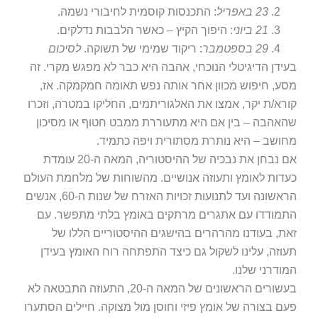
23 באפריל
: התכנסות קוסמית לחיבורי נשמה.
21 ביוני
: היפוך הקיץ – כאשר הלבבות נדלקים.
29 בספטמבר
: ריקוד שמימי של תשוקה.
לסיכום
ידן הדיגיטלי הנוכחי, אהבה היא כבר לא מפגש מקרי. זה
ע, חיפוש מכוון אחר אותה נפש תאומה חמקמקה. אז,
רא/ת יקר, אמצו את האלגוריתמים, החליקו במטרה, וזכרו
אהבה – בין אם היא מתעוררת ממבט חטוף או מסיכון
ושב – היא נותרת מסתורית ויפה כתמיד.
אם נבחן את נבכיה של ההיסטוריה, המאה ה-20 עומדת
דות לאומץ ותעוזה אנושיים. מהשוחות של מלחמת העולם
הראשונה ועד לתנועות זכויות האזרח של שנות ה-60, אנשים
מודדו עם אתגרים מרתקים באומץ בלתי מתפשר. עם
ת, בעודנו מהרהרים בהישגים ההיסטוריים הללו של
וזה, עלינו לשקול גם כיצד התפתחה רוח האומץ בעידן
ודרני שלנו.
בעשורים הראשונים של המאה ה-20, התעוזה התבטאה לא
ם בצורה של אומץ פיזי וחוסן מול מצוקה. חיילים הסתערו