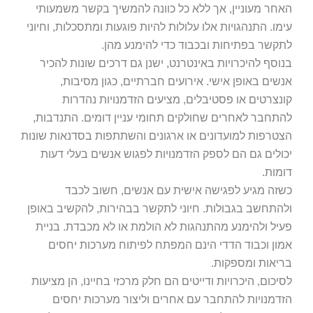
חר מעוניין, אך ללא כל כוונה להמשיך בקשר משמעותי
מו. התנהגויות אלו עלולות להיות פוגעות ומתסכלות, וחיוני
קשר בפתיחות ובכבוד כדי להימנע מהן.
וסף להיכרויות באינטרנט, ישנן גם דרכים שונות להכיר
שים באופן אישי. אירועים חברתיים, כגון מסיבות,
נצרטים או פסטיבלים, מציעים הזדמנויות נהדרות
תחבר לאחרים שחולקים תחומי עניין דומים. התנדבות,
טרפות למועדונים או ארגונים והשתתפות בסדנאות שונות
ולים גם הם לספק הזדמנויות לפגוש אנשים בעלי דעות
מות.
זה מגיע לפגישה אישית עם אנשים, חשוב לכבד
התחשב בגבולות. חיוני לתקשר בבהירות, להקשיב באופן
יל ולהימנע מהתנהגות לא הולמת או לא מכבדת. בניית
ון וכבוד הדדי הינם המפתח לפיתוח מערכות יחסים
יאות ומספקות.
יכום, היכרויות ודייטים הם חלק מרכזי בחיינו, הן מציעות
דמנויות להתחבר עם אחרים וליצור מערכות יחסים