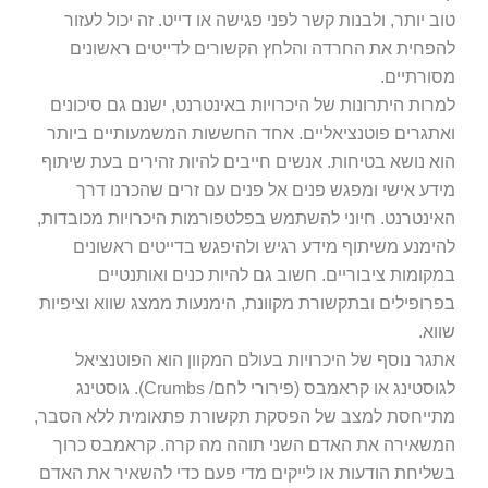
ב יותר, ולבנות קשר לפני פגישה או דייט. זה יכול לעזור
פחית את החרדה והלחץ הקשורים לדייטים ראשונים
ורתיים.
רות היתרונות של היכרויות באינטרנט, ישנם גם סיכונים
תגרים פוטנציאליים. אחד החששות המשמעותיים ביותר
א נושא בטיחות. אנשים חייבים להיות זהירים בעת שיתוף
דע אישי ומפגש פנים אל פנים עם זרים שהכרנו דרך
ינטרנט. חיוני להשתמש בפלטפורמות היכרויות מכובדות,
ימנע משיתוף מידע רגיש ולהיפגש בדייטים ראשונים
קומות ציבוריים. חשוב גם להיות כנים ואותנטיים
רופילים ובתקשורת מקוונת, הימנעות ממצג שווא וציפיות
וא.
גר נוסף של היכרויות בעולם המקוון הוא הפוטנציאל
לגוסטינג או קראמבס (פירורי לחם/ Crumbs). גוסטינג
ייחסת למצב של הפסקת תקשורת פתאומית ללא הסבר,
שאירה את האדם השני תוהה מה קרה. קראמבס כרוך
ליחת הודעות או לייקים מדי פעם כדי להשאיר את האדם