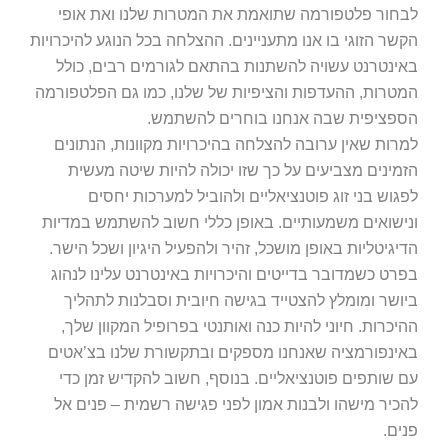
חור פלטפורמה שתואמת את המטרות שלנו ואת אופי
שר הזוגי בו אנו מתעניינים. ההצלחה בכל הנוגע להיכרויות
ינטרנט עשויה להשתנות בהתאם לגורמים רבים, כולל
טרות, ההעדפות והציפיות של שלנו, כמו גם הפלטפורמה
פציפית שבה אנחנו בוחרים להשתמש.
רות שאין ערובה להצלחה בהיכרויות מקוונות, הנתונים
מינים מצביעים על כך שזו יכולה להיות שיטה מעשית
גוש בני זוג פוטנציאליים ולהוביל למערכות יחסים
ישואים משמעותיים. באופן כללי חשוב להשתמש במדיות
יגיטליות באופן מושכל, זהיר ולהפעיל היגיון ושכל הישר.
רט כשמדובר בדייטים והיכרויות באינטרנט עלינו לנהוג
ושר ומומלץ להצטייד בגישה חיובית וסבלנות לתהליך
יכרות. חיוני להיות כנה ואותנטי בפרופיל המקוון שלך,
ינפורמציה שאנחנו מספקים ובתקשורת שלנו בצ’אטים
 שותפים פוטנציאליים. בנוסף, חשוב להקדיש זמן כדי
כיר מישהו ולבנות אמון לפני פגישה רשמית – פנים אל
ים.