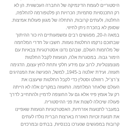
סטוריים לעומת הדינמיקה של החברה העכשווית. הן לא
 התכנסויות סתמיות; הכרויות הן פלטפורמה להחלפה,
לטה, ולעתים קרובות, התחלה של מגוון פעולות אמיצות.
ופן לא בהכרח ניתן לחיזוי.
במאה ה-20, מפגשים רבים ומשמעותיים היו כור ההיתוך
תוכם נרקמו החלטות נועזות. חשבו על חדרי המלחמה
 מלחמות העולם, שבהם נדונו אסטרטגיות צבאיות עם
מור גבוה. במסגרות אלה, הנועזות לקבל החלטות
נומנטליות, לרוב עם מידע חלקי ותחת לחץ עצום, הדגימה
תעוזה. ועידת יאלטה ב-1945, למשל, הפגישה את המנהיגים
רצ’יל, רוזוולט וסטלין כדי לקבל החלטות שיעצבו את
ולם שלאחר המלחמה. התעוזה במקרים אלה לא הייתה
 על אומץ פיזי אלא גם על החוצפה לדמיין ולהתחייב לדרך
ולה שיכולה לשנות את פני ההיסטוריה.
עבר לתנועות אזרחיות, האסטרטגיות הנועזות שאפיינו
 תנועת זכויות האזרח בארצות הברית נולדו לעתים
ובות במפגשים שנערכו בכנסיות, בבתים ובמרכזים