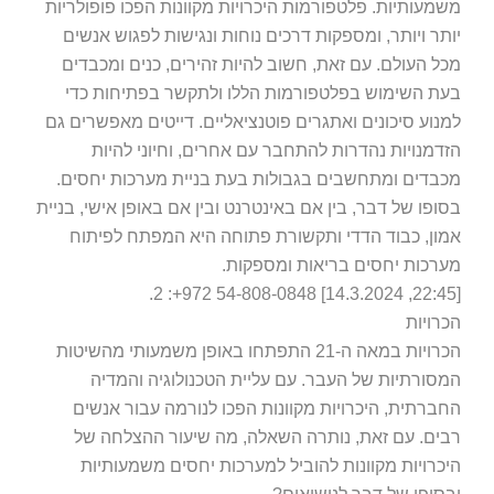
מעותיות. פלטפורמות היכרויות מקוונות הפכו פופולריות
תר ויותר, ומספקות דרכים נוחות ונגישות לפגוש אנשים
ל העולם. עם זאת, חשוב להיות זהירים, כנים ומכבדים
ת השימוש בפלטפורמות הללו ולתקשר בפתיחות כדי
נוע סיכונים ואתגרים פוטנציאליים. דייטים מאפשרים גם
דמנויות נהדרות להתחבר עם אחרים, וחיוני להיות
בדים ומתחשבים בגבולות בעת בניית מערכות יחסים.
ופו של דבר, בין אם באינטרנט ובין אם באופן אישי, בניית
ון, כבוד הדדי ותקשורת פתוחה היא המפתח לפיתוח
רכות יחסים בריאות ומספקות.
רויות
הכרויות במאה ה-21 התפתחו באופן משמעותי מהשיטות
סורתיות של העבר. עם עליית הטכנולוגיה והמדיה
ברתית, היכרויות מקוונות הפכו לנורמה עבור אנשים
ים. עם זאת, נותרה השאלה, מה שיעור ההצלחה של
כרויות מקוונות להוביל למערכות יחסים משמעותיות