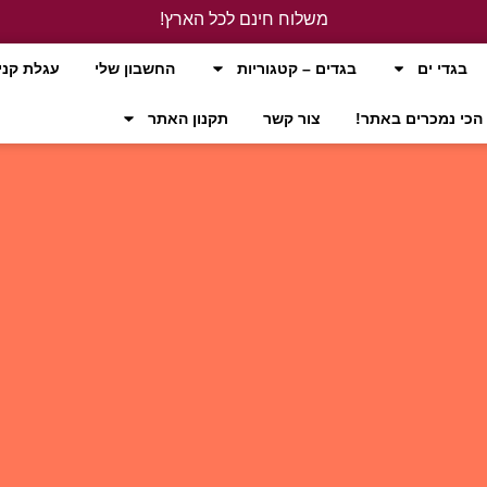
משלוח חינם לכל הארץ!
לחץ כאן
בגדי ים
בגדים – קטגוריות
החשבון שלי
עגלת קני
הכי נמכרים באתר!
צור קשר
תקנון האתר