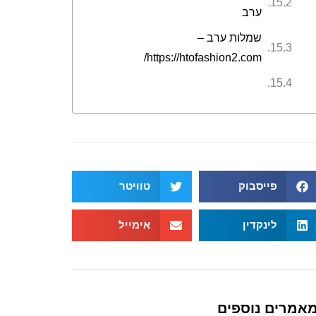
ערב
שמלות ערב –
https://htofashion2.com/
פייסבוק
טוויטר
לינקדין
אימייל
אמרים נוספים