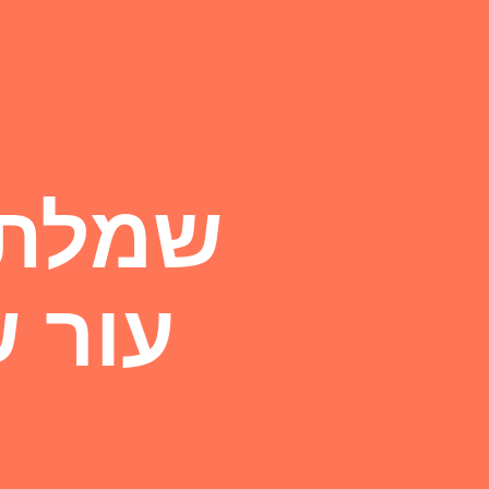
שמלת 
עור 