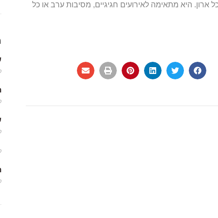
רון. היא מתאימה לאירועים חגיגיים, מסיבות ערב או כל
מ
שמ
פב
m
פב
שמ
פב
פב
m
פב