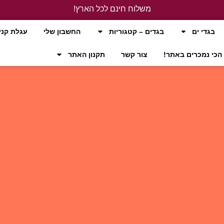
משלוח חינם לכל הארץ!
לחץ כאן
בגדי ים
בגדים – קטגוריות
החשבון שלי
עגלת קני
הכי נמכרים באתר!
צור קשר
תקנון האתר