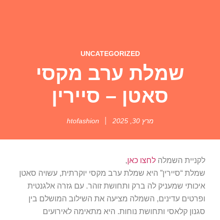
UNCATEGORIZED
שמלת ערב מקסי
סאטן – סיירין
מרץ 30, 2025
htofashion
לקניית השמלה
לחצו כאן
,
שמלת “סיירין” היא שמלת ערב מקסי יוקרתית, עשויה סאטן
איכותי שמעניק לה ברק ותחושת זוהר. עם גזרה אלגנטית
ופרטים עדינים, השמלה מציעה את השילוב המושלם בין
סגנון קלאסי ותחושת נוחות. היא מתאימה לאירועים