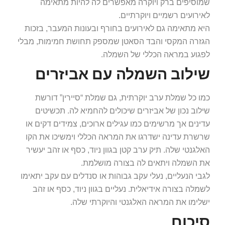
שמוסיפים ברק ויוקרה מאפשרים לה להיות מתאימה
לאירועים רשמיים ויוקרתיים.
היא מתאימה גם לאירועים בחורף ובעונות המעבר, בזכות
הגזרה המקסי והבד הסאטן שמספק תחושת חמימות, מבלי
לפגוע במראה הכללי של השמלה.
שילוב השמלה עם אביזרים
כמו כל שמלת ערב יוקרתית, גם שמלת “סיירין” דורשת
שילוב נכון של אביזרים שיכולים להחמיא לה. תכשיטים
עדינים אך מרשימים כמו עגילים ארוכים, צמידים דקים או
שרשרת עדינה ישדרגו את המראה הכללי וימשיכו את הקו
האלגנטי שלה. תיק ערב קטן בגוון ניוד, כסף או זהב יעשיר
את השמלה ויתאים לה בצורה מושלמת.
לגבי הנעליים, נעלי עקב גבוהות או סנדלים עם עקב יתאימו
לשמלה בצורה אידיאלית. נעליים בגוון ניוד, כסף או זהב
ישלימו את המראה האלגנטי והיוקרתי שלה.
סיכום