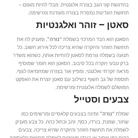
בהדגשת קווי הגב בצורה אלגנטית, מבלי להיות מוגזם –
תחושת העדינות נמסרת בצורה מעודנת ומרשימה.
סאטן – זוהר ואלגנטיות
הסאטן הוא הבד המרכזי בשמלת
“נורה”
, ומעניק לה את
תחושת הזוהר והיוקרה שהיא צריכה לכל אירוע חשוב. כל
תנועה בשמלה גורמת לסאטן להחיות אותה, כשהוא משדר
ברק טבעי ויוקרה בכל סיבוב. הסאטן הוא חומר שמוסיף
מראה יוקרתי ואלגנטי, ומפיץ אור בצורה שמחמיאה לגוף.
תוספת של גב חשוף בשילוב עם סאטן יוצרת את האפקט
המושלם לשמלה אלגנטית ומרשימה.
צבעים וסטייל
שמלת
“נורה”
זמינה בצבעים קלאסיים ומרשימים כמו
שחור, שמנת, בורדו, כסף, זהב וכחול כהה. כל צבע מעניק
לשמלה את תחושת הזוהר והיוקרה שהיא צריכה. צבעים
כהים כמו שחור או בורדו מעניקים לשמלה תחושת קלאסיקה