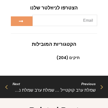
הצטרפו לניוזלטר שלנו
הקטגוריות המובילות
תיקים
(204)
Next
Previous
שמלת ערב קוקטייל סאטן סטרפלס בסיסית – ליז (משלוח חינם)
שמלת ערב שמלת נשף נצנצים כתפיים חשופות – ג’ני