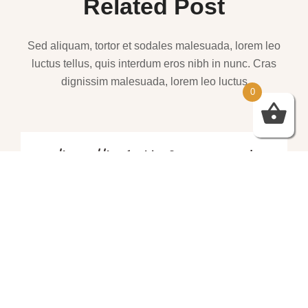
Related Post
Sed aliquam, tortor et sodales malesuada, lorem leo
luctus tellus, quis interdum eros nibh in nunc. Cras
dignissim malesuada, lorem leo luctus
0
שמלות ערב – https://htofashion2.com/
פברואר 4, 2026
https://htofashion2.com/ – שמלות ערב
פברואר 4, 2026