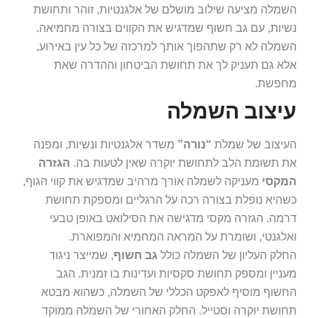
השמלה מציעה שילוב מושלם של אלגנטיות, זוהר ותחושת
נשיות, עם גב חשוף שמדגיש את הקווים בצורה מחמיאה.
השמלה לא רק שתהפוך אותך למרכזה של כל עין באירוע,
אלא גם תעניק לך את תחושת הביטחון וההדרה שאת
מחפשת.
עיצוב השמלה
העיצוב של שמלת
“נורה”
משדר אלגנטיות ונשיות, ומפנה
את תשומת הלב לתחושת יוקרה שאין לטעות בה.
הגזרה
המקסי
מעניקה לשמלה אורך מרהיב שמדגיש את קווי הגוף,
כשהיא נופלת בצורה רכה על הרגליים ומספקת תחושת
דרמה. הגזרה מקסי מדגישה את הסילואט באופן טבעי
ואלגנטי, ושומרת על המראה המחמיא והמפוארת.
החלק העליון של השמלה כולל
גב חשוף
, שמייצר ניגוד
מעניין ומספק תחושת סקסיות ועדינות בו זמנית. הגב
החשוף מוסיף לאפקט הכללי של השמלה, כשהוא מבטא
תחושת יוקרה וסטייל. החלק האחורי של השמלה ממוקד