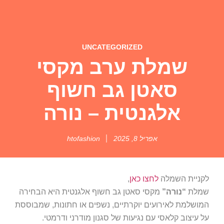
UNCATEGORIZED
שמלת ערב מקסי
סאטן גב חשוף
אלגנטית – נורה
אפריל 8, 2025
htofashion
לקניית השמלה
לחצו כאן
,
שמלת
“נורה”
מקסי סאטן גב חשוף אלגנטית היא הבחירה
המושלמת לאירועים יוקרתיים, נשפים או חתונות, שמבוססת
על עיצוב קלאסי עם נגיעות של סגנון מודרני ודרמטי.