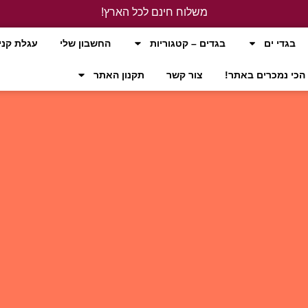
משלוח חינם לכל הארץ!
לחץ כאן
בגדי ים
בגדים – קטגוריות
החשבון שלי
עגלת קני
הכי נמכרים באתר!
צור קשר
תקנון האתר