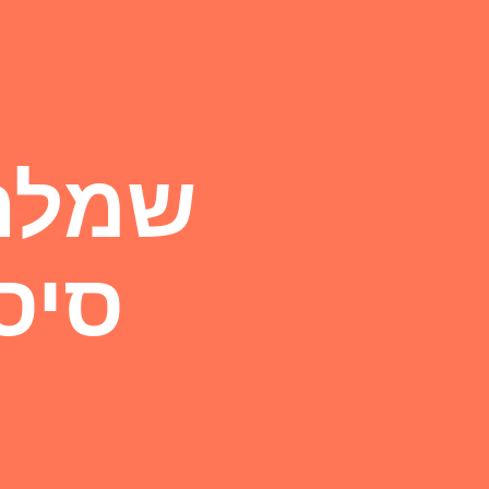
שמלת 
סיס