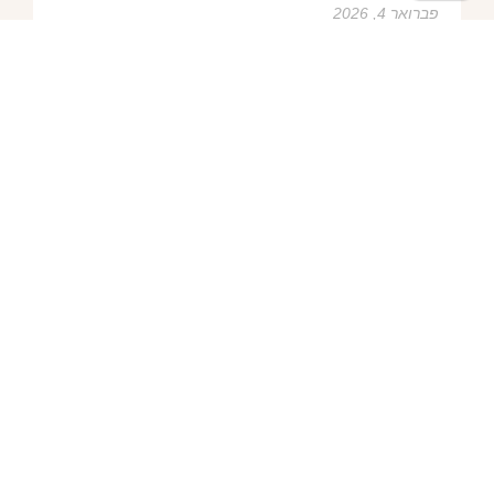
פברואר 4, 2026
שמלות ערב – https://htofashion2.com/
פברואר 4, 2026
פברואר 4, 2026