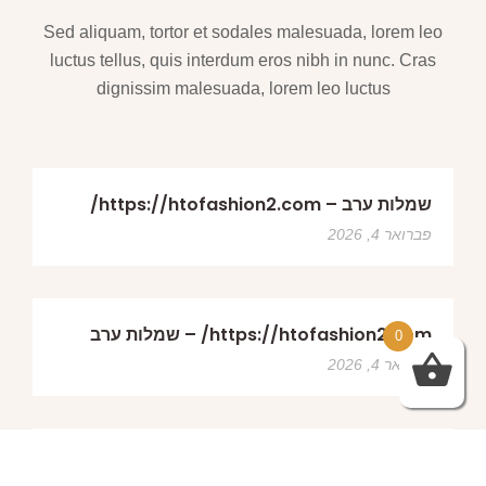
Sed aliquam, tortor et sodales malesuada, lorem leo
luctus tellus, quis interdum eros nibh in nunc. Cras
dignissim malesuada, lorem leo luctus
שמלות ערב – https://htofashion2.com/
פברואר 4, 2026
https://htofashion2.com/ – שמלות ערב
0
פברואר 4, 2026
שמלות ערב – https://htofashion2.com/