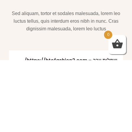
Sed aliquam, tortor et sodales malesuada, lorem leo
luctus tellus, quis interdum eros nibh in nunc. Cras
dignissim malesuada, lorem leo luctus
0
שמלות ערב – https://htofashion2.com/
פברואר 4, 2026
https://htofashion2.com/ – שמלות ערב
פברואר 4, 2026
שמלות ערב – https://htofashion2.com/