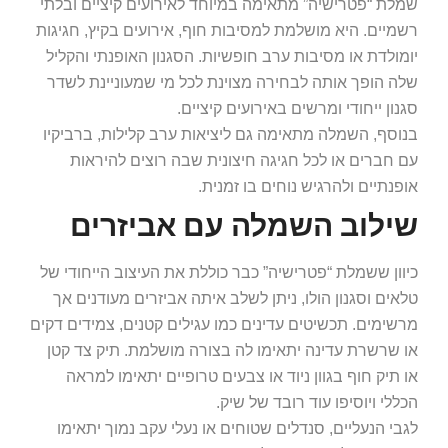
שמלת “פטרישיה” מתאימה במיוחד לאירועים קיציים ובלתי
רשמיים. היא מושלמת למסיבות חוף, אירועים בקיץ, חגיגות
יומולדת או מסיבות ערב חופשיות. הסגנון האופנתי והקליל
שלה הופך אותה לבחירה מצוינת לכל מי שמעוניינת לשדר
סגנון ייחודי ומרשים באירועים קיציים.
בנוסף, השמלה מתאימה גם ליציאות ערב קלילות, ברביקיו
עם חברים או לכל חגיגה חיצונית שבה רוצים להיראות
אופנתיים ולהרגיש נוחים בו זמנית.
שילוב השמלה עם אביזרים
כיוון ששמלת “פטרישיה” כבר כוללת את העיצוב הייחודי של
טלאים וסגנון הולו, ניתן לשלב איתה אביזרים מעודנים אך
מרשימים. תכשיטים עדינים כמו עגילים קטנים, צמידים דקים
או שרשרת עדינה יתאימו לה בצורה מושלמת. תיק צד קטן
או תיק חוף בגוון ניוד או צבעים טרופיים יתאימו למראה
הכללי ויוסיפו עוד רובד של שיק.
לגבי הנעליים, סנדלים שטוחים או נעלי עקב נמוך יתאימו