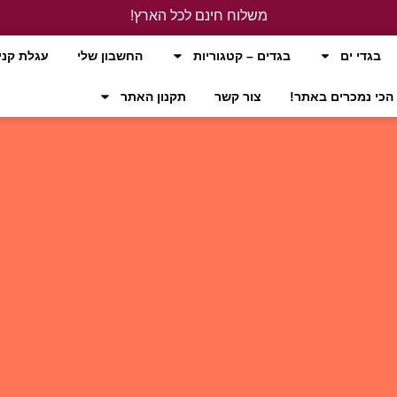
משלוח חינם לכל הארץ!
לחץ כאן
בגדי ים
בגדים – קטגוריות
החשבון שלי
עגלת קני
הכי נמכרים באתר!
צור קשר
תקנון האתר