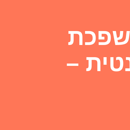
שפכת
טית –