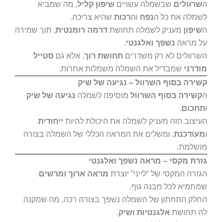
ה
שרוולים
שבשמלה עשויים
שיפון קליל
, מה שמביא
לשמלה את כל ה
נפח
וה
רכות
שהיא צריכה.
ה
שיפון
מעניק לשמלה תחושת
דרמה רומנטית
, תוך שמירה
על מראה
נשפך ואלגנטי
.
השרוולים לא רק משדרים
תחושת רוך
, אלא גם
סטייל
מודרני
שמבדיל את השמלה משמלות אחרות.
קשירה בסוף השרוול – נגיעה של שיק
ה
קשירה בסוף השרוול
מוסיפה לשמלה
נגיעה של שיק
ו
תחכום
.
העיצוב הזה מעניק לשמלה את היכולת להיות
ייחודית
ו
מעודכנת
, ומשלים את המראה הכללי של השמלה בצורה
מושלמת.
גזרת מקסי – מראה נשפך ואלגנטי
הגזרה המקסי של “לייני” יוצרת
מראה ארוך ומרשים
שמחמיא לכל מבנה גוף.
החלק התחתון של השמלה נשפך בצורה רכה, מה שמקנה
לה תחושת
אלגנטיות ושיק
.