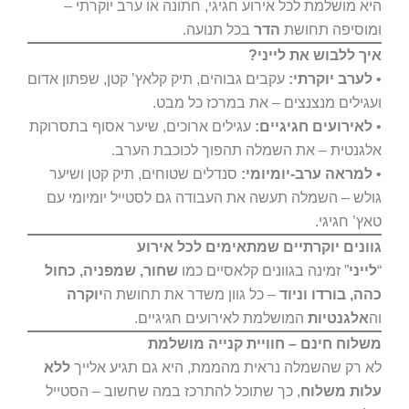
היא מושלמת לכל אירוע חגיגי, חתונה או ערב יוקרתי –
ומוסיפה תחושת
הדר
בכל תנועה.
איך ללבוש את לייני?
•
לערב יוקרתי:
עקבים גבוהים, תיק קלאץ’ קטן, שפתון אדום
ועגילים מנצנצים – את במרכז כל מבט.
•
לאירועים חגיגיים:
עגילים ארוכים, שיער אסוף בתסרוקת
אלגנטית – את השמלה תהפוך לכוכבת הערב.
•
למראה ערב-יומיומי:
סנדלים שטוחים, תיק קטן ושיער
גולש – השמלה תעשה את העבודה גם לסטייל יומיומי עם
טאץ’ חגיגי.
גוונים יוקרתיים שמתאימים לכל אירוע
“
לייני
” זמינה בגוונים קלאסיים כמו
שחור, שמפניה, כחול
כהה, בורדו וניוד
– כל גוון משדר את תחושת ה
יוקרה
וה
אלגנטיות
המושלמת לאירועים חגיגיים.
משלוח חינם – חוויית קנייה מושלמת
לא רק שהשמלה נראית מהממת, היא גם תגיע אלייך
ללא
עלות משלוח
, כך שתוכל להתרכז במה שחשוב – הסטייל