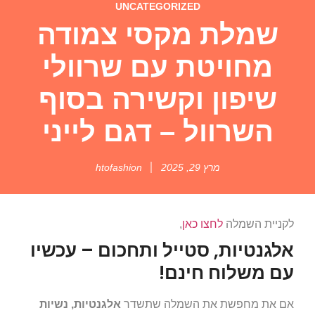
UNCATEGORIZED
שמלת מקסי צמודה
מחויטת עם שרוולי
שיפון וקשירה בסוף
השרוול – דגם לייני
מרץ 29, 2025
htofashion
לקניית השמלה
לחצו כאן
,
אלגנטיות, סטייל ותחכום – עכשיו
עם משלוח חינם!
אם את מחפשת את השמלה שתשדר
אלגנטיות, נשיות