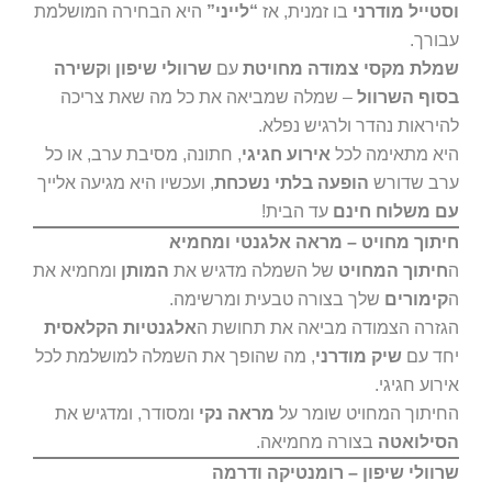
וסטייל מודרני
בו זמנית, אז
“לייני”
היא הבחירה המושלמת
עבורך.
שמלת מקסי צמודה מחויטת
עם
שרוולי שיפון
ו
קשירה
בסוף השרוול
– שמלה שמביאה את כל מה שאת צריכה
להיראות נהדר ולרגיש נפלא.
היא מתאימה לכל
אירוע חגיגי
, חתונה, מסיבת ערב, או כל
ערב שדורש
הופעה בלתי נשכחת
, ועכשיו היא מגיעה אלייך
עם משלוח חינם
עד הבית!
חיתוך מחויט – מראה אלגנטי ומחמיא
ה
חיתוך המחויט
של השמלה מדגיש את
המותן
ומחמיא את
ה
קימורים
שלך בצורה טבעית ומרשימה.
הגזרה הצמודה מביאה את תחושת ה
אלגנטיות הקלאסית
יחד עם
שיק מודרני
, מה שהופך את השמלה למושלמת לכל
אירוע חגיגי.
החיתוך המחויט שומר על
מראה נקי
ומסודר, ומדגיש את
הסילואטה
בצורה מחמיאה.
שרוולי שיפון – רומנטיקה ודרמה