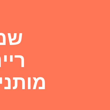
שמל
ריי
מותניי