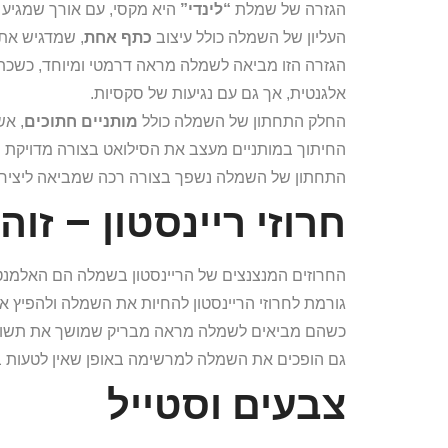
הגזרה של שמלת
“לינדי”
היא מקסי, עם אורך שמגיע 
העליון של השמלה כולל עיצוב
כתף אחת
, שמדגיש את 
הגזרה הזו מביאה לשמלה מראה דרמטי ומיוחד, כש
אלגנטית, אך גם עם נגיעות של סקסיות.
החלק התחתון של השמלה כולל
מותניים חתוכים
, אש
החיתוך במותניים מעצב את הסילואט בצורה מדויקת ומ
התחתון של השמלה נשפך בצורה רכה שמביאה ליציר
חרוזי ריינסטון – זוה
החרוזים המנצנצים של הריינסטון בשמלה הם האלמנט
גורמת לחרוזי הריינסטון להחיות את השמלה ולהפיץ אור
כשהם מביאים לשמלה מראה מבריק שמושך את תשומת ה
גם הופכים את השמלה למרשימה באופן שאין לטעות ב
צבעים וסטייל