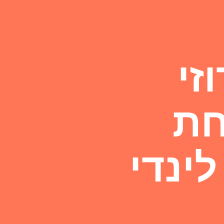
זי
חת
לינדי