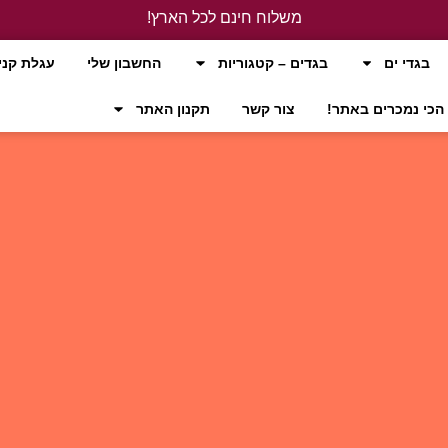
משלוח חינם לכל הארץ!
לחץ כאן
בגדי ים
בגדים – קטגוריות
החשבון שלי
עגלת קני
הכי נמכרים באתר!
צור קשר
תקנון האתר