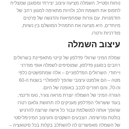
נוחות וסטייל. השמלה מציעה עיצוב יצירתי ומסוגנן שמצליח
לתפוס את תשומת הלב ולהיות מתאימה למגוון רחב של
הזדמנויות. עם גזרות שמחמיאות והדגשה של פרטים
מיוחדים, היא מציעה את התמהיל המושלם בין נשיות,
מודרניות ורטרו.
עיצוב השמלה
שמלת המיני שרוולי פדלפון של קייטי מתאפיינת בשרוולים
רחבים בסגנון פדלפון, שמוסיפים לשמלה אופי מודרני
וייחודי. השרוולים הפדלפוניים – אלה שמתפשטים כלפי
מטה – הם אלמנט עיצובי שהפך לפופולרי בשנות ה-60
וה-70, והם חוזרים לככב באופנה של היום.
הגזרה המיני של השמלה יוצרת מראה צעיר, נועז ודינמי,
בעוד ששרוולי הפדלפון מעניקים לה תחושת גלאם רטרו
שהופך אותה למושלמת עבור כל אישה שרוצה להרגיש
בולטת ומרשימה. הצבעים השקטים והעיצוב המינימליסטי
של השמלה מאפשרים לה להשתלב בקלות בכל סיטואציה –