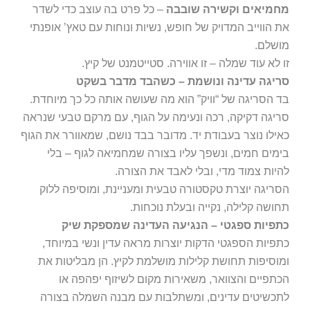
מחמיאים וקשירה שובבה
– כל פרט בה עוצב כדי לשדר
את הווייב המדויק של חופש, נשיות ונוחות עם טאץ’ אופנתי
מושלם.
זו לא עוד שמלה – זו אווירה. סטייטמנט של קיץ.
סריגה עדינה ונושמת – כשהבד מדבר בשקט
בד הסריגה של “וויק” הוא מה שעושה אותה כל כך מיוחדת.
סריגה דקיקה, רכה ונעימה על הגוף, עם מרקם טבעי שנראה
כאילו נוצר בעבודת יד. מדובר בבד נושם, שמאוורר את הגוף
בימים חמים, ונשפך עליו בצורה שמחמיאה לגוף – בלי
להיות צמוד מדי, ובלי לאבד את הצורה.
הסריגה יוצרת טקסטורה טבעית ומעניינת, ומוסיפה ללוק
תחושה קלילה, נקייה ובעלת נוכחות.
כתפיות ספגטי – הנגיעה העדינה שמספקת שיק
כתפיות הספגטי הדקות יוצרות מראה עדין ונשי במיוחד,
ומוסיפות תחושת קלילות מושלמת לקיץ. הן מבליטות את
הכתפיים והצוואר, משאירות מקום לשיזוף יפהפה או
לתכשיטים עדינים, ומשתלבות עם מבנה השמלה בצורה