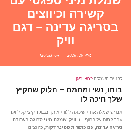
קשירה וכיווצים
בסריגה עדינה – דגם
וויק
מרץ 29, 2025
htofashion
לקניית השמלה
לחצו כאן
,
בוהו, נשי ומהמם – הלוק שהקיץ
שלך חיכה לו
אם יש שמלה אחת שיכולה ללוות אותך מבוקר קיצי קליל ועד
ערב קסום על החוף – זו
וויק
.
שמלת מיני סרוגה בעבודת
סריגה עדינה, עם כתפיות ספגטי דקות, כיווצים