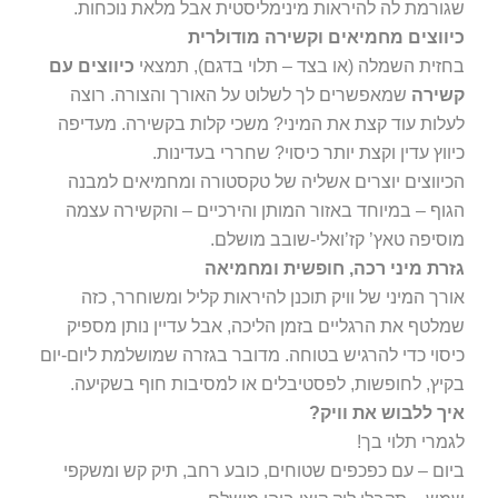
שגורמת לה להיראות מינימליסטית אבל מלאת נוכחות.
כיווצים מחמיאים וקשירה מודולרית
בחזית השמלה (או בצד – תלוי בדגם), תמצאי
כיווצים עם
קשירה
שמאפשרים לך לשלוט על האורך והצורה. רוצה
לעלות עוד קצת את המיני? משכי קלות בקשירה. מעדיפה
כיווץ עדין וקצת יותר כיסוי? שחררי בעדינות.
הכיווצים יוצרים אשליה של טקסטורה ומחמיאים למבנה
הגוף – במיוחד באזור המותן והירכיים – והקשירה עצמה
מוסיפה טאץ’ קז’ואלי-שובב מושלם.
גזרת מיני רכה, חופשית ומחמיאה
אורך המיני של וויק תוכנן להיראות קליל ומשוחרר, כזה
שמלטף את הרגליים בזמן הליכה, אבל עדיין נותן מספיק
כיסוי כדי להרגיש בטוחה. מדובר בגזרה שמושלמת ליום-יום
בקיץ, לחופשות, לפסטיבלים או למסיבות חוף בשקיעה.
איך ללבוש את וויק?
לגמרי תלוי בך!
ביום – עם כפכפים שטוחים, כובע רחב, תיק קש ומשקפי