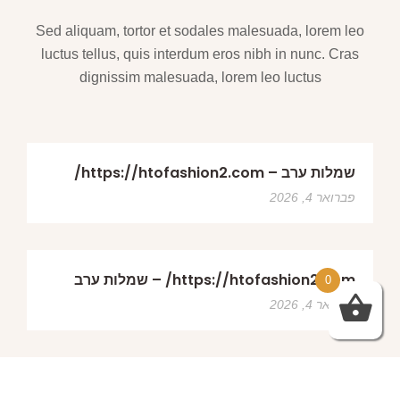
Sed aliquam, tortor et sodales malesuada, lorem leo
luctus tellus, quis interdum eros nibh in nunc. Cras
dignissim malesuada, lorem leo luctus
שמלות ערב – https://htofashion2.com/
פברואר 4, 2026
https://htofashion2.com/ – שמלות ערב
0
פברואר 4, 2026
שמלות ערב – https://htofashion2.com/