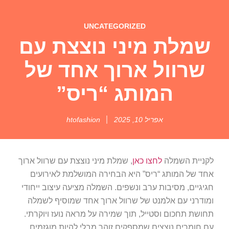
UNCATEGORIZED
שמלת מיני נוצצת עם
שרוול ארוך אחד של
המותג “ריס”
אפריל 10, 2025
htofashion
לקניית השמלה
לחצו כאן
, שמלת מיני נוצצת עם שרוול ארוך
אחד של המותג “ריס” היא הבחירה המושלמת לאירועים
חגיגיים, מסיבות ערב ונשפים. השמלה מציעה עיצוב ייחודי
ומודרני עם אלמנט של שרוול ארוך אחד שמוסיף לשמלה
תחושת תחכום וסטייל, תוך שמירה על מראה נועז ויוקרתי.
עם חומרים נוצצים שמספקים זוהר מבלי להיות מוגזמים,