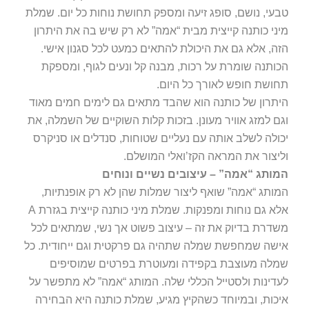
טבעי, נושם, סופג זיעה ומספק תחושת נוחות כל יום. שמלת
מיני כותנה קייצית מבית “אמה” לא רק שיש בה את היתרון
הזה, אלא גם את היכולת להתאים כמעט לכל סגנון אישי.
הכותנה שומרת על רכות, מבנה קל ונעים לגוף, ומספקת
תחושת חופש לאורך כל היום.
היתרון של כותנה הוא שהבד מתאים גם לימים חמים מאוד
וגם למזג אוויר מעונן. בזכות קלות השוקיים של השמלה, את
יכולה לשלב אותה עם נעליים שטוחות, סנדלים או סניקרס
וליצור את המראה הקז’ואלי המושלם.
המותג “אמה” – עיצובים נשיים ונוחים
המותג “אמה” שואף ליצור שמלות שהן לא רק אופנתיות,
אלא גם נוחות ומפנקות. שמלת מיני כותנה קייצית בגזרת A
משדרת בדיוק את זה – עיצוב פשוט אך נשי, שמתאים לכל
אישה שמחפשת שמלה שתהיה גם פרקטית וגם ייחודית. כל
שמלה מעוצבת בקפידה ומעוטרת בפרטים שמוסיפים
לעדינות ולסטייל הכללי שלה. המותג “אמה” לא מתפשר על
איכות, ובמיוחד כשהקיץ מגיע, שמלת כותנה היא הבחירה