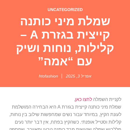
UNCATEGORIZED
שמלת מיני כותנה
קייצית בגזרת A –
קלילות, נוחות ושיק
עם “אמה”
אפריל 3, 2025
htofashion
לקניית השמלה
לחצו כאן
,
שמלת מיני כותנה קייצית בגזרת A היא הבחירה המושלמת
לעונת הקיץ, במיוחד עבור נשים שמחפשות שילוב בין נוחות,
קלילות וסטייל אופנתי. כשהקיץ בפתח, אין דבר יותר נעים
מללבוש שמלה שנעשית מבד כותנה טבעי ומאוורר, שמספק