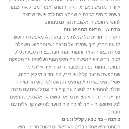
אוורור ומרגיש נעים על הגוף. המותג “אמה” מבדל את עצמו
בשמלות מיני בגזרת A שמתאימות לכל אישה שרוצה
להרגיש חופשיה, אלגנטית אך גם נינוחה.
גזרת A – מראה מחמיא ונוח
הגזרה הייחודית של שמלת מיני בגזרת A מאפשרת חופש
תנועה מרבי, תוך שמירה על מראה נשי ומחמיא. השמלה
צמודה באזור החזה והמותן ומתרחבת בצורה טבעית כלפי
מטה, כך שהיא מדגישה את חלקי הגוף העליונים אך מספקת
תחושת נוחות ונפח בעיצובה. זו גזרה אידיאלית למי
שמחפשת מראה קליל ואוורירי, במיוחד בימי קיץ חמים.
שמלת מיני בגזרת A מתאימה כמעט לכל סוגי הדימוי גוף,
ויכולה להחמיא גם לנשים עם קימורים וגם לנשים עם מבנה
גוף ישר יותר. היא מציעה מראה פשוט אך אלגנטי, שמתאים
לכל סיטואציה – מבילוי בחוף הים ועד לפגישה קז’ואלית עם
חברים.
כותנה – בד טבעי, קליל ונעים
הכותנה היא אחד הבדים האידיאליים לעונת הקיץ – הוא