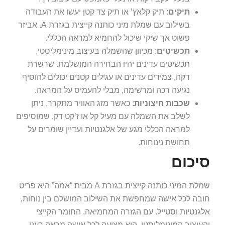
תיקים
: תיק קלאץ’ או תיק צד קטן יעשו את העבודה
בשילוב עם שמלת מיני כותנה קייצית בגזרת A. אביזר
פשוט אך שיקי שיכול להחמיא למראה הכללי.
תכשיטים
: מכיוון שהשמלה בעיצוב מינימליסטי,
תכשיטים עדינים יהיו הבחירה המושלמת. שרשרת
דקה, צמידים עדינים או עגילים קטנים יכולים להוסיף
נגיעה רכה ומרשימה, מבלי להעמיס על המראה.
שכבות חיצוניות
: כאשר מזג האוויר מתקרר, ניתן
לשלב את השמלה עם מעיל קל או ז’קט דק, שמוסיפים
למראה הכללי מגע של אלגנטיות ועדיין שומרים על
תחושת נינוחות.
סיכום
שמלת המיני כותנה קייצית בגזרת A מבית “אמה” היא פריט
חובה לכל אישה שמחפשת את השילוב המושלם בין נוחות,
אלגנטיות וסטייל. עם הגזרה המחמיאה, החומר הקייצי
והעיצוב המינימליסטי, היא מציעה לכל אישה מראה רענן