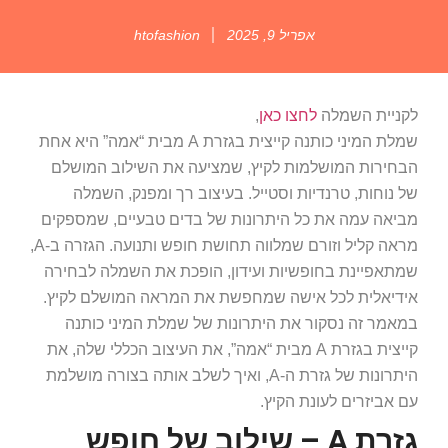
אפריל 9, 2025
htofashion
לקניית השמלה
לחצו כאן
,
שמלת המיני כותנה קייצית בגזרת A מבית “אמה” היא אחת
הבחירות המושלמות לקיץ, שמציעה את השילוב המושלם
של נוחות, טרנדיות וסטייל. בעיצוב רך ומפנק, השמלה
מביאה עמה את כל היתרונות של בדים טבעיים, שמספקים
מראה קליל וזורם שמלווה תחושת חופש ותנועה. הגזרה ב-A,
שמתאפיינת בחופשיות ועידון, הופכת את השמלה לבחירה
אידיאלית לכל אישה שמחפשת את המראה המושלם לקיץ.
במאמר זה נסקור את היתרונות של שמלת המיני כותנה
קייצית בגזרת A מבית “אמה”, את העיצוב הכללי שלה, את
היתרונות של גזרת ה-A, ואיך לשלב אותה בצורה מושלמת
עם אביזרים לעונת הקיץ.
גזרת A – שילוב של חופש