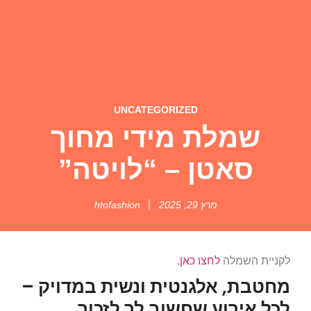
UNCATEGORIZED
שמלת מידי מחוך
סאטן – “לויטה”
מרץ 29, 2025
htofashion
לקניית השמלה
לחצו כאן
,
מחטבת, אלגנטית ונשית במדויק –
לכל אירוע שחשוב לך לזכור