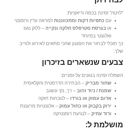
“לויטה” זמינה בכמה וריאציות:
עם
כתפיות דקות ומתכווננות
למראה עדין ורומנטי
או
בגרסת סטרפלס חלקה ונקייה
– ללוק נועז
ואלגנטי במיוחד
כך תוכלי לבחור את הסגנון שהכי מתאים לאירוע ולווייב
שלך.
צבעים שנשארים בזיכרון
השמלה זמינה בגוונים על-זמניים:
שחור מבריק
– הבחירה הדרמטית והקלאסית
שמנת / ניוד זהוב
– רך, נקי ונשגב
אדום עמוק או בורדו
– לנוכחות חזקה
ירוק בקבוק או כחול עמוק
– אלגנטיות מרעננת
ורוד עתיק
– לנגיעת רומנטיקה
מושלמת ל: