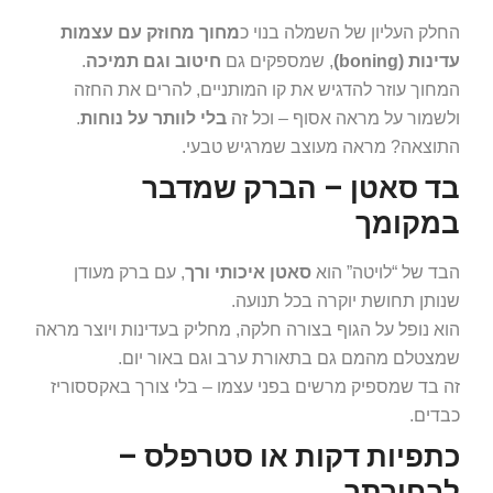
החלק העליון של השמלה בנוי כ
מחוך מחוזק עם עצמות
עדינות (boning)
, שמספקים גם
חיטוב וגם תמיכה
.
המחוך עוזר להדגיש את קו המותניים, להרים את החזה
ולשמור על מראה אסוף – וכל זה
בלי לוותר על נוחות
.
התוצאה? מראה מעוצב שמרגיש טבעי.
בד סאטן – הברק שמדבר
במקומך
הבד של “לויטה” הוא
סאטן איכותי ורך
, עם ברק מעודן
שנותן תחושת יוקרה בכל תנועה.
הוא נופל על הגוף בצורה חלקה, מחליק בעדינות ויוצר מראה
שמצטלם מהמם גם בתאורת ערב וגם באור יום.
זה בד שמספיק מרשים בפני עצמו – בלי צורך באקססוריז
כבדים.
כתפיות דקות או סטרפלס –
לבחירתך