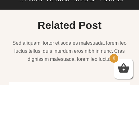
Related Post
Sed aliquam, tortor et sodales malesuada, lorem leo
luctus tellus, quis interdum eros nibh in nunc. Cras
0
dignissim malesuada, lorem leo luctus
שמלות ערב – https://htofashion2.com/
פברואר 4, 2026
https://htofashion2.com/ – שמלות ערב
פברואר 4, 2026