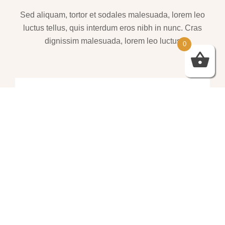
Sed aliquam, tortor et sodales malesuada, lorem leo
luctus tellus, quis interdum eros nibh in nunc. Cras
dignissim malesuada, lorem leo luctus
0
שמלות ערב – https://htofashion2.com/
פברואר 4, 2026
https://htofashion2.com/ – שמלות ערב
פברואר 4, 2026
שמלות ערב – https://htofashion2.com/