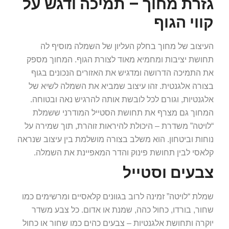
גזרת מחוך – תמיכה ודגש על
קווי הגוף
העיצוב של מחוך בחלק העליון של השמלה מוסיף לה
תחושת יציבות ומחמיא מאוד לצורת הגוף. המחוך מספק
את התמיכה הדרושה ומדגיש את האזורים הנכונים בגוף
בצורה אלגנטית. זהו עיצוב שמביא את השמלה לשיא של
אלגנטיות, וגורם לכל לובשת אותה להרגיש נאה ובטוחה.
המחוך גם מצרף את תחושת הסטייל המודרני ששמלת
“לויטה” משדרת – היכולת להיראות זוהרת, תוך שמירה על
נוחות וביטחון. הוא משלב בצורה מושלמת בין עיצוב שנראה
קלאסי לבין תחושת פינוק והדר המאפיינת את השמלה.
צבעים וסטייל
שמלת “לויטה” זמינה לרוב בגוונים קלאסיים ומרשימים כמו
שחור, בורדו, כחול כהה, שמנת או אדום. כל צבע משדר
יוקרה ותחושת אלגנטיות – צבעים כהים כמו שחור או כחול