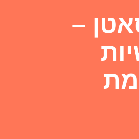
אטן –
יות
מת