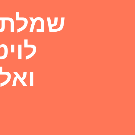
שמלת מ
לויט
ואל