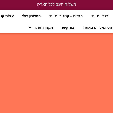
משלוח חינם לכל הארץ!
לחץ כאן
בגדי ים
בגדים – קטגוריות
החשבון שלי
עגלת קני
הכי נמכרים באתר!
צור קשר
תקנון האתר