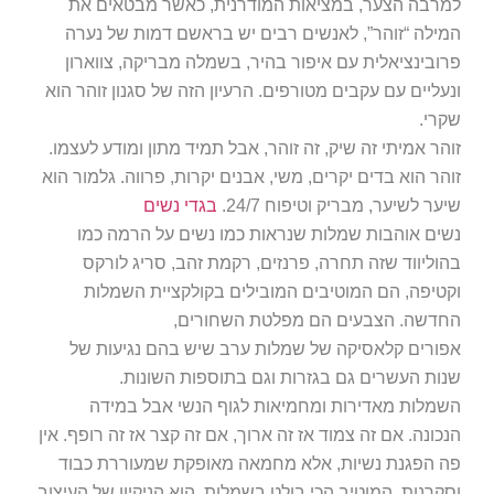
למרבה הצער, במציאות המודרנית, כאשר מבטאים את
המילה “זוהר”, לאנשים רבים יש בראשם דמות של נערה
פרובינציאלית עם איפור בהיר, בשמלה מבריקה, צווארון
ונעליים עם עקבים מטורפים. הרעיון הזה של סגנון זוהר הוא
שקרי.
זוהר אמיתי זה שיק, זה זוהר, אבל תמיד מתון ומודע לעצמו.
זוהר הוא בדים יקרים, משי, אבנים יקרות, פרווה. גלמור הוא
שיער לשיער, מבריק וטיפוח 24/7.
בגדי נשים
נשים אוהבות שמלות שנראות כמו נשים על הרמה כמו
בהוליווד שזה תחרה, פרנזים, רקמת זהב, סריג לורקס
וקטיפה, הם המוטיבים המובילים בקולקציית השמלות
החדשה. הצבעים הם מפלטת השחורים,
אפורים קלאסיקה של שמלות ערב שיש בהם נגיעות של
שנות העשרים גם בגזרות וגם בתוספות השונות.
השמלות מאדירות ומחמיאות לגוף הנשי אבל במידה
הנכונה. אם זה צמוד אז זה ארוך, אם זה קצר אז זה רופף. אין
פה הפגנת נשיות, אלא מחמאה מאופקת שמעוררת כבוד
וסקרנות. המוטיב הכי בולט בשמלות, הוא הניקיון של העיצוב.