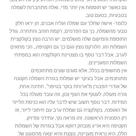
גם כאשר יש תוספות אין יותר מדי, ואלה מתחברות לשמלה
בטבעיות, בטעם טוב.
כלומר- אישה שתלך עם שמלה ועליה אבנים, הן יראו חלק
טבעי מהשמלה, כך גם הפרנזים, רקמת הזהב והתחרה. גודל
התוספת והמיקום שלה מושלמים. יש הרבה נוצץ בקולקציית
השמלות הזו. הלורקס נוצץ ווגם כך גם הקטיפה., הכי מתאים
לערב. אבל דבר נוסף בו מצטיינת הקולקציה הוא במפתחי
השמלות המעניינים.
אין מחשופים בכלל, אלא סוגים שונים מתחוכמים
מתוחכמים. אבל בעיקר יש שמלות בגזרת השמלה הקטנה
של אודרי הפבורן מ”ארוחת בוקר בטיפני”, חתיכה אחת,
גזרה מעולה, לעטוף את הגוף נכון, וזה עובד מעולה בכל
המידות. דבר נוסף חשוב שיש לדבר עליו הוא כניסת הלייזר
אל האופנה. בקולקציה גם שמלת ערב עם חיתוכי לייזר, וזו
רק הסנונית הראשונה. זהו מראה נקי, עתידני ומדויק.
הקטיפה היא אריג מובהק דווקא אבל בגזרות של השמלות
הללו, היא נראית מעניינת, נוצצת והיא יצאה מהסגנון של