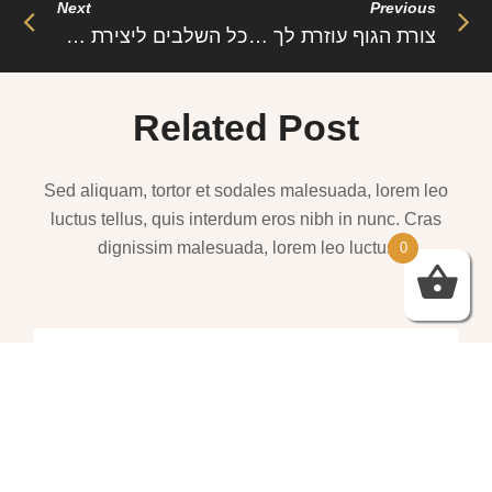
Next
Previous
צורת הגוף עוזרת לך , נותנת לך טיפים משמעותיים יחסית אבל היא לא עושה לך כל השינוי שאת רוצה
כל השלבים ליצירת סטייל אישי בבגדי נשים
Related Post
Sed aliquam, tortor et sodales malesuada, lorem leo
luctus tellus, quis interdum eros nibh in nunc. Cras
dignissim malesuada, lorem leo luctus
0
שמלות ערב – https://htofashion2.com/
פברואר 4, 2026