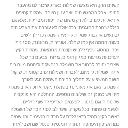
השנים ההן, היא מציגה שמלות באריג שזכור לנו מהעבר
ההיפי, אבל המפגש הזה יוצר עניין מיוחד. שמלות קטיפה
אידיאליות לערב, לא רק משום שהן יפות ומבריקות אלא גם
בגלל ש”מכת המזגנים” בכל אולם לא עוברת את האריג הזה.
גם נשים אוהבות שמלות קיץ איזה שמלה כדי לך לשים
בעונה החמה אין כמו שמלה. אוורירית, מרעננת, ססגונית
ויפה, מהסוג שכיף ללבוש וקוצרת מחמאות. שמלות הקיץ
העדכניות מגיעות במגוון דגמים, גזרות וצבעים כך שכל
שצריך זה רק לבחור את השמלה הנחשקת וליהנות מיום כיף
אתה. שמלות ליומיום, לעבודה ושמלות ערב קסומות. שיקול
חשוב המשפיע על תהליך בחירת השמלה נוגע לאורך
השמלה. האם את מעוניינת בשמלת מקסי ארוכה או בשמלת
מיני ויש כמובן גם שילובים נוספים. ההחלטה היא פונקציה
של נוחות וגם סגנון – לפעמים תעדיפי לחשוף רגליים
ולפעמים פחות ובכל מקרה, שימי לב לסוג הבד של השמלה
כאשר בקיץ תמיד כדאי ללכת על הבדים הנעימים והנושמים
כמו השיפון היפהפה, תחרה רומנטית, טנסל שנחשב לאחד