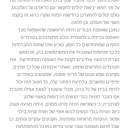
העולם נהפך לכפר גלובלי קטן, בו כל האוכלוסיה המתפרסת
על פני חמש יבשות יכולים לתקשר עם כל אדם על הגלובוס,
כולם יכולים להתעדכן בחדשות חמות שקרו ברגע זה בקצה
השני של העולם, וכן הלאה.
כמובן שאופנת הבגדים היתה הראשונה שהושפעה מכך.
האופנה נהייתה בינלאומית. כולם מתעדכנים בטרנדים
החמים שמתחדשים כל הזמן, ומכיון שהרשתות החברתיות
כל כך סוחפות ושואבות את המשתמשים בהן, אז ממש
נוצרת הרגשה שחייבים לקנות את האופנה המתחדשת , את
הטרנדים החדשים שיצאו, האתרי אינטרנט שכל כך זמינים
מציעים שפע עצום של פריטי אופנה, שמוגשים באתרים
יפיפיים ומושכים, בלחיצת כפתור קלה, כל הטוב הזה יכול
להיות בבית של כל צרכן, מבלי שיצטרך לצאת אפילו מהבית.
אם בעבר חנויות בגדי הנשים היו דומות באופי שלהן
לצרכנייה, כי כשאישה היתה פריט מסוים, היתה מגיעה וקונה,
כיום חנויות בגדי הנשים לבשו אופי של חווית קניות,בילוי
ופנאי. החנויות מרווחות ומזמינות, הקניונים ענקיים ונוחים, כך
שכל תחום האופנה עובר שינוי בדיוק כמו כל ההתפתחות