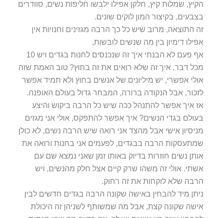
הקיץ, שמלות קיץ, חלקן אפילו ילבשו חליפות נשים, סוודרים
בצבעים, בקיצור המון לוקים שונים.
זה התוצאה, מרוב שיש כל כך הרבה מגזינים וחנויות אין
אפילו דימיון בין מה שנשים לובשות,
אף פעם לא הבנתי איך זה שנכנסים לחנות בגדים ויש 10
מכל דבר, איך זה שלא רואים את זה בחוץ? טוב האמת שזה
אולי אפשרי, יש מיליונים של אנשים בחוץ ולא תמיד אפשר
לזכור, אבל הנקודה ברורה, המבחר גדול בעולם האופנה.
אז איך אפשר להתנהל ככה שיש כל הרבה ביקוש והיצע
בעולם בגדי הנשים? איך אפשר להתפקס, אולי אני מגזים
מניסיון אישי אבל מהצד אני רואה שיש הרבה נשים, לא כולן
שמתעסקות הרבה בבגדים, לפעמים אני בחנות ורואה את
אותן נשים חוזרות בדיוק באותו זמן שאני נמצא שם עם
אשתי. אולי זה משהו שרק קיים אצל חלק מהנשים, ויש
הרבה שלא לוקחות את זה רחוק.
ניתן מיד להבחין באישה שקונה הרבה בגדים חדשים לבין
אישה שקונה קצת, אבל מה שמשותף לשניהן זה היכולת