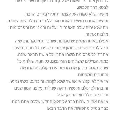
להבחין איזה מין אישות יש לה, וזה בדיוק מה שהן מנסות
לבטא דרך הלבוש.
מישהי שלא סגורה על עצמה תחליף בגדים הרבה.
ומישהי אחרת תשאר באותו סגנון על הרבה תלבושות שונות.
מה שלא יהיה עולם האפנה חיי על זה והמגזינים והפרסומות
מלבות את זה.
אפילו באותו המגזין יש סגנונות שונים ותתי סגנונות, שזה
מגיע לבגדי נשים יש המון עיצובים שונים. כל חנות נראית
אחרת וכל פרסומת משהו אחר, וכל אישה תראה שונה.
כמות המיילים ששולחים הוא עצום, כל חנות שולחת כל
שבוע תזכורת שהן שם מחכות עם הקולקציה החדשה
וההנחות המפתות.
אז איך לא יקנו? אי אפשר שלא לקנות, זה כמעט בלתי נמנע.
זה בהחלט עולם ותעשיה חזקה שנולדה מלפני המון שנים
והיום זה בכלל חזק וזה רק יגדל.
אז אם אתן חושבות כבר על הלוק החדש שלכם אתם בטח
כבר במייל מחפשות את הדבר הבא!