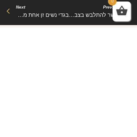
0
Next
Previous
אפשר להתלבש בצבעי אדמה, ג׳קט או מכנסי ג’ינס
בגדי נשים זן אחת מתחומי העיסוק וההשקעה הרבים, סיבות רבות לכך חלקם נעוצות במה שיש בבגדים אלו
Related Post
Sed aliquam, tortor et sodales malesuada, lorem leo
luctus tellus, quis interdum eros nibh in nunc. Cras
dignissim malesuada, lorem leo luctus
שמלות ערב – https://htofashion2.com/
פברואר 4, 2026