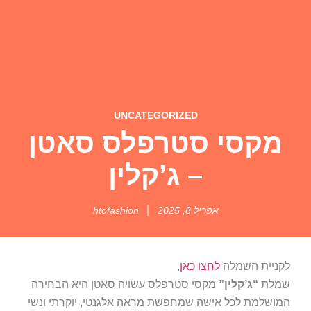
UNCATEGORIZED
מקסי סטרפלס סאטן
– ג’קלין
אפריל 8, 2025
htofashion
לקניית השמלה
לחצו כאן
,
שמלת
“ג’קלין”
מקסי סטרפלס עשויה סאטן היא הבחירה
המושלמת לכל אישה שמחפשת מראה אלגנטי, יוקרתי ונשי