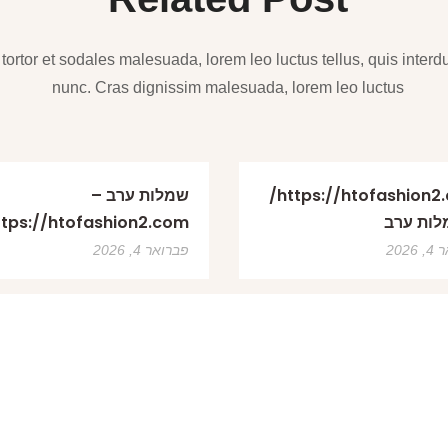
tortor et sodales malesuada, lorem leo luctus tellus, quis interd
nunc. Cras dignissim malesuada, lorem leo luctus
https://htofashion2.com/
שמלות ערב –
לות ערב
ttps://htofashion2.com/
2026
פברואר 4, 2026