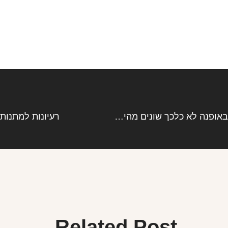
שנות ה90 – בשנות התשעים הבגדים שהיו באופנה לא כלכך שונים מהיום , לבשו הרבה ג’ינס חולצות בטן
רעיונות למתנות
Related Post