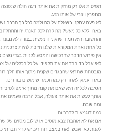
תפיסות אלו רק מחזקות את אותה רעה חולה שנפוצה ב
מתפרץ ויצרי של אותו רגע.
לא פעם עסקנו בשאלה על מה ולמה לכל כך הרבה נשים
בארון ללא כל מעש? מה קרה לכל האנרגייה וההתלהב
והתשובה היא תמיד שהקנייה נעשית בצורה לא נבונה.
כל אחת ואחת המקוראות שלנו חייבת להיות צרכנית נב
אין פירוש הדבר שהרכישה והמסע לקניית בגדי נשים צ
לא! אבל בד בבד אם את תקפידי על כל הכללים של צרכ
מובטחת שתראי שהבגדים שקנית מתוך אותו הלך רוח גם
בארון עמוק לאחר רק כמה וכמה שימושים בודדים.
הסיבה לכל זה היא שאם את קונה מתוך אימפולסיביות,
אותך לעשות את אותה פעולה, אבל הרבה פעמים את ת
ומחושבת.
כמה דוגמאות לדבר זה:
אם את לא אוהבת צבע מוסים או שילוב מסוים של שתי
לקנות כאן ועכשו (את במצב רוח רע, יש לחץ חברתי כל