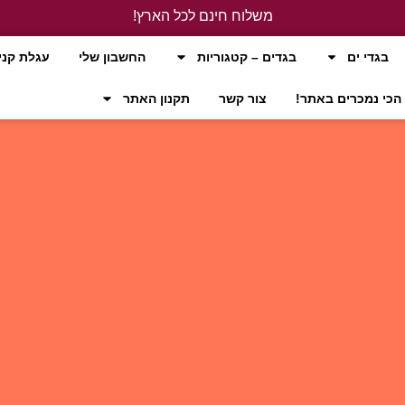
משלוח חינם לכל הארץ!
לחץ כאן
בגדי ים
בגדים – קטגוריות
החשבון שלי
עגלת קני
הכי נמכרים באתר!
צור קשר
תקנון האתר