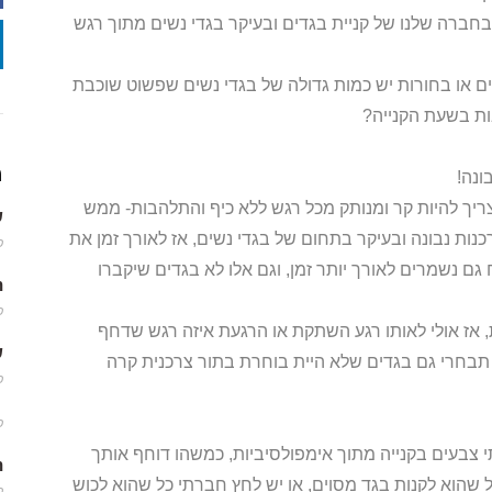
חברה שלנו של קניית בגדים ובעיקר בגדי נשים מתוך רגש
 או בחורות יש כמות גדולה של בגדי נשים שפשוט שוכבת
ות בשעת הקנייה?
מ
ונה!
ריך להיות קר ומנותק מכל רגש ללא כיף והתלהבות- ממש
שמ
נות נבונה ובעיקר בתחום של בגדי נשים, אז לאורך זמן את
פב
 נשמרים לאורך יותר זמן, וגם אלו לא בגדים שיקברו
m
פב
 אז אולי לאותו רגע השתקת או הרגעת איזה רגש שדחף
שמ
בחרי גם בגדים שלא היית בוחרת בתור צרכנית קרה
פב
פב
 צבעים בקנייה מתוך אימפולסיביות, כמשהו דוחף אותך
m
 שהוא לקנות בגד מסוים, או יש לחץ חברתי כל שהוא לכוש
פב