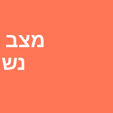
מצב ה
נשי