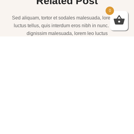
Related Post
0
Sed aliquam, tortor et sodales malesuada, lorem leo
luctus tellus, quis interdum eros nibh in nunc. Cras
dignissim malesuada, lorem leo luctus
שמלות ערב – https://htofashion2.com/
פברואר 4, 2026
https://htofashion2.com/ – שמלות ערב
פברואר 4, 2026