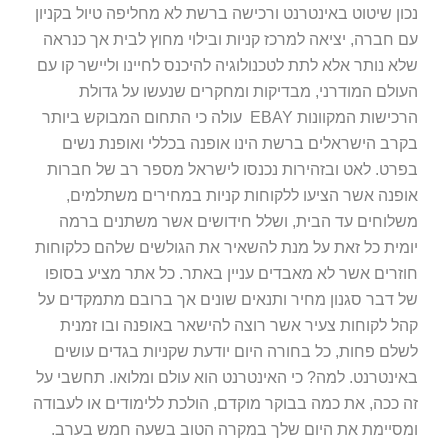
נכון שיטוט באינטרנט ורכישה ברשת לא מחליפה טיול בקניון
עם חברה, יציאה למרכז קניות ובילוי מחוץ לבית אך כנראה
שלא נותר אלא לתת לטכנולוגיה להיכנס לחיינו וליישר קו עם
העולם המודרני, מבדיקות ומחקרים שנעשו על גדולת
הרכישות המקוונות EBAY עולה כי התחום המבוקש ביותר
בקרב הישראלים ברשת הינו אופנה בכללי ואופנת נשים
בפרט. לאט ובזהירות נכנסו לישראל מספר רב של חברות
אופנה אשר הציעו ללקוחות קניות במחירים משתלמים,
משלוחים עד הבית, ושלל חידושים אשר משתנים ברמה
יומית כל זאת על מנת להשאיר את הגולשים שלהם כלקוחות
חוזרים אשר לא מאבדים עניין באתר. כל אתר מציע בסופו
של דבר סגנון מחיר ותנאים שונים אך ברובם מתמקדים על
קהל לקוחות צעיר אשר רוצה להישאר באופנה ובו זמנית
לשלם פחות, כל בחורה היום יודעת שקניות בגדים עושים
באינטרנט. למה? כי האינטרנט הוא עולם ומלואו. תחשבי על
זה ככה, את כמה בבוקר מוקדם, הולכת ללימודים או לעבודה
ומסיימת את היום שלך במקרה הטוב בשעה חמש בערב.