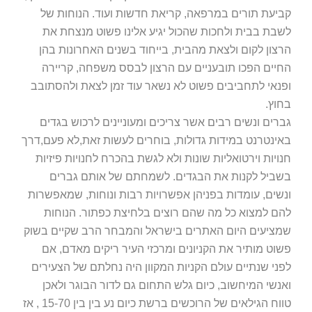
קביעת תורים במרפאה, קריאת חדשות ועוד. הנוחות של
לשבת בבית ולחכות שהכול יגיע אלינו פשוט מנצחת את
הרצון לקום ולצאת מהבית, בייחוד בשנים האחרונות בהן
החיים הפכו תובעניים עם הרצון לבסס משפחה, קריירה
ופנאי לתחביבים פשוט לא נשאר עוד זמן לצאת ולהסתובב
בחוץ.
גברים ונשים רבים אשר צריכים ומעוניינים לרכוש בגדים
באינטרנט במידות גדולות, בוחרים לעשות זאת,לא פעם,דרך
חנויות וירטואליות שונות ולא לגשת בהכרח לחנויות פיזיות
בשביל לקנות את הבגדים. לשמחתם של אותם גברים
ונשים, עומדות בפניהן אפשרויות רבות ונוחות, שמאפשרות
להם למצוא כל מה שהם רוצים בלחיצת כפתור. הנוחות
שמציעים היום האתרים בישראל והמבחר הרב שקיים בשוק
פשוט מותיר את הקניונים ומרכזי העיר ריקים מאדם, אם
לפני שנתיים עולם הקניות המקוון היה נחלתם של הצעירים
ואנשי המיחשוב, כיום גלש התחום גם לדור הבוגר ולאכן
טווח הגילאים של הרוכשים ברשת כיום נע בין בין 15-70 , אז