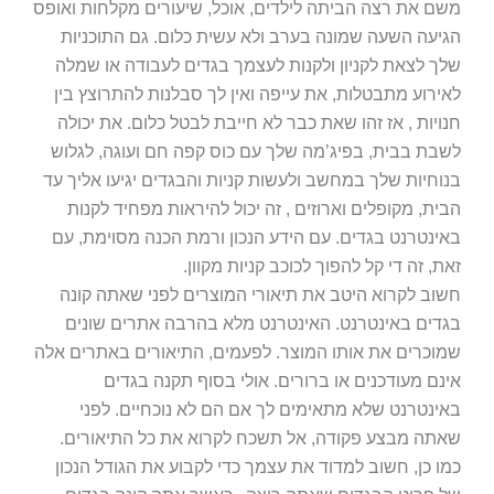
משם את רצה הביתה לילדים, אוכל, שיעורים מקלחות ואופס
הגיעה השעה שמונה בערב ולא עשית כלום. גם התוכניות
שלך לצאת לקניון ולקנות לעצמך בגדים לעבודה או שמלה
לאירוע מתבטלות, את עייפה ואין לך סבלנות להתרוצץ בין
חנויות , אז זהו שאת כבר לא חייבת לבטל כלום. את יכולה
לשבת בבית, בפיג’מה שלך עם כוס קפה חם ועוגה, לגלוש
בנוחיות שלך במחשב ולעשות קניות והבגדים יגיעו אליך עד
הבית, מקופלים וארוזים , זה יכול להיראות מפחיד לקנות
באינטרנט בגדים. עם הידע הנכון ורמת הכנה מסוימת, עם
זאת, זה די קל להפוך לכוכב קניות מקוון.
חשוב לקרוא היטב את תיאורי המוצרים לפני שאתה קונה
בגדים באינטרנט. האינטרנט מלא בהרבה אתרים שונים
שמוכרים את אותו המוצר. לפעמים, התיאורים באתרים אלה
אינם מעודכנים או ברורים. אולי בסוף תקנה בגדים
באינטרנט שלא מתאימים לך אם הם לא נוכחיים. לפני
שאתה מבצע פקודה, אל תשכח לקרוא את כל התיאורים.
כמו כן, חשוב למדוד את עצמך כדי לקבוע את הגודל הנכון