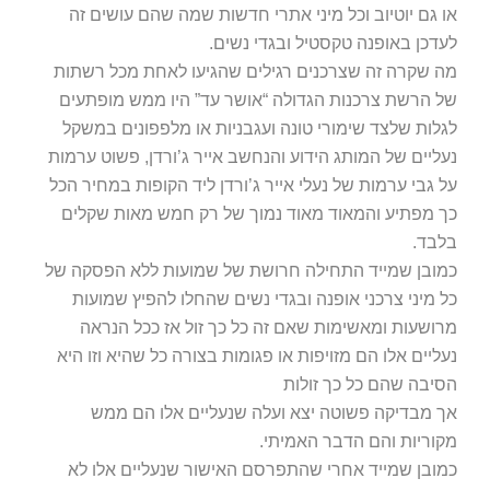
או גם יוטיוב וכל מיני אתרי חדשות שמה שהם עושים זה
לעדכן באופנה טקסטיל ובגדי נשים.
מה שקרה זה שצרכנים רגילים שהגיעו לאחת מכל רשתות
של הרשת צרכנות הגדולה “אושר עד” היו ממש מופתעים
לגלות שלצד שימורי טונה ועגבניות או מלפפונים במשקל
נעליים של המותג הידוע והנחשב אייר ג’ורדן, פשוט ערמות
על גבי ערמות של נעלי אייר ג’ורדן ליד הקופות במחיר הכל
כך מפתיע והמאוד מאוד נמוך של רק חמש מאות שקלים
בלבד.
כמובן שמייד התחילה חרושת של שמועות ללא הפסקה של
כל מיני צרכני אופנה ובגדי נשים שהחלו להפיץ שמועות
מרושעות ומאשימות שאם זה כל כך זול אז ככל הנראה
נעליים אלו הם מזויפות או פגומות בצורה כל שהיא וזו היא
הסיבה שהם כל כך זולות
אך מבדיקה פשוטה יצא ועלה שנעליים אלו הם ממש
מקוריות והם הדבר האמיתי.
כמובן שמייד אחרי שהתפרסם האישור שנעליים אלו לא