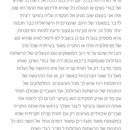
וודאי לא הייתה בכלל יוקרתית כמו ללכת אל רשת כל שהיא
של בגדי נשים או הנעלה כל שהיא ולרכוש את הנעל הזו שם.
ופה אני בעצם שוב מגיע אל הנקודה עליה בעיקר רציתי
לדבר במאמר של היום, שהצרכנית הישראלית כבר חכמה
יותר מכל זה, והיא מבינה ובעצם יודעת לזהות הזדמנויות,
והיא מספיק בוגרת גם כן בשביל לא ליפול לאיזו שהיא סוג
של מניפולציה זולה או התנייה מאוד בעייתית שכל מיני
חברות שהם על פי רוב המשווקים וגם הבעלים של הרשתות
הגדולות שעסוקות בייבוא ובמכירה של בגדי נשים, ואותו
מסר מדבר רק על חווית קנייה ועל איזו הרגשה של נעלות
מעל כל שאר הצרכניות באשר הן, או את ההרגשה של
הרוממות רוח שיש לך מכל העיצובים החלקלקים של
החנויות של הרשתות הגדולות, ועל העובדים שכולם תמיד
עם מדים שרק תפקידם הוא בעיקר לגרום לך לחוות את
אותה הרגשה ובעיקר ליצור אצלך בראש את אותה התנייה
שברים איכותיים מגיעים רק עם חווית קנייה יוקרתית שכזו
במקומות מאוד מוגדרים ומאוד דומים אחד אל השני כמו כל
החנויות של הרשתות הגדולות ל מכיר בגדי נשים.