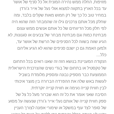
מזויפות, החלה ממש נהירה המונית אל כל סניף של אושר
עד בכל הארץ בתקווה למצוא אולי נעל של אייר ג’ורדן
במחיר טוב כל כך של רק חמוש מאות שקלים בלבד, ומה
שחלק מכל אותם צרכנים גילו זה שהמבחר הזה שהוא היה
לפי חלק מכל הדיווחים של כל אותם אנשים ממש עצום
מבחינת כמות וגם מבחינת מבחר של צבעים או סגנונות, לא
הגיע שווה בשווה לכל הסניפים של הרשת של אושר עד,
ולמען האמת גם כן ישנם סניפים שהוא לא הגיע אליהם
כלל…
הנקודה המעניינת בנושא הזה זה שאנו רואים בכל התחום
של טקסטיל או בתחום של בגדי נשים שהצרכנית הישראלית
הממוצעת כבר מספיק נבונה ומספיק מלומדת בשביל
לעשות באש שלה את ההפרדה הברורה בין מוצר איכותי
לבין חווית קנייה נעימה או חווית קנייה יוקרתית.
הסיבה שאני אומר את כל זה הוא שברור מעל כל צל של
ספק חווית קנייה של אותם נעלי אייר ג’ורדן שנעשה על מסוע
של סופר לצד עוף במשקל או שימורי אפונה לצורך העניין