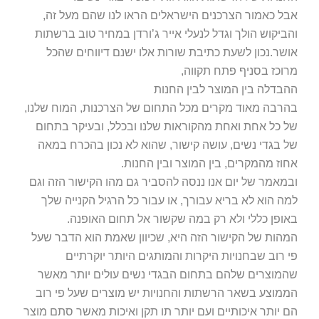
אבל כאמור הצרכנים הישראלים הראו לנו שהם מעל זה,
והביקוש הולך וגדל לנעלי אייר ג’ורדן במחיר טוב ברשתות
אושר.נכון לשעת כתיבת שורות אלו ישנם דיווחים שהכל
מרוכז בסניף פתח תקווה,
ההבדלה בין המוצר לבין החנות
בהרבה מאוד מקרים מכל התחום של הצרכנות, המוח שלנו,
של כל אחת ואחת מהקוראות שלנו ובכלל, ובעיקר בתחום
של בגדי נשים, עושה קישור, שהוא לא נכון בהכרח במאה
אחוז מהמקרים, בין המוצר ובין החנות.
ובמאמר של יום אנו ננסה להסביר גם מהו הקישור הזה וגם
למה הוא לא בריא עבורך, או עבור כל הרגיל הקנייה שלך
באופן כללי ולא רק במה שקשור אל תחום האופנה.
המהות של הקישור הזה היא, שכיוון שאמת הוא הדבר שעל
פי רוב שבחנויות היקרות והמותגים היותר יוקרתיים
שהמוצרים שלהם בתחום הבגדי נשים עולים יותר מאשר
הממוצע בשאר הרשתות והחנויות יש מוצרים שעל פי רוב
הם יותר איכותיים ועם יותר תו תקן ואיכות מאשר סתם מוצר