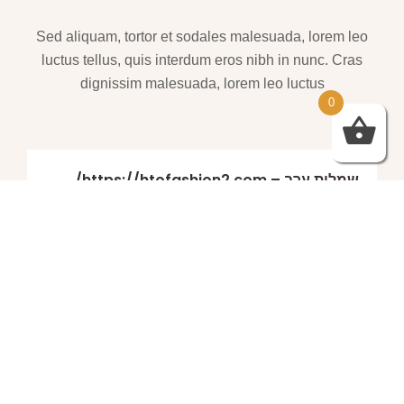
Sed aliquam, tortor et sodales malesuada, lorem leo
luctus tellus, quis interdum eros nibh in nunc. Cras
dignissim malesuada, lorem leo luctus
0
שמלות ערב – https://htofashion2.com/
פברואר 4, 2026
https://htofashion2.com/ – שמלות ערב
פברואר 4, 2026
שמלות ערב – https://htofashion2.com/