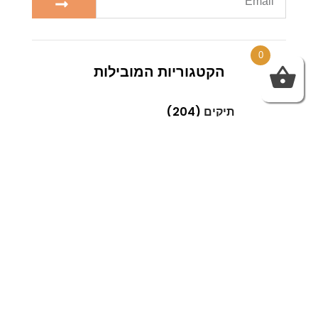
0
הקטגוריות המובילות
תיקים
(204)
Next
Previous
ביטחון עצמי נשי
אז הגעתן לחלק הזה של המאמר וברצונכן לגלות היכן נמצאים רשתות האופנה שעליהם אנו מדברים כבר
Related Post
Sed aliquam, tortor et sodales malesuada, lorem leo
luctus tellus, quis interdum eros nibh in nunc. Cras