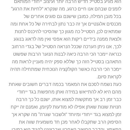
הוא מגיע בסטייל חדיש הרבה יותר ועיצוב ייחודי המותאם
לזמנים שבהם אנו חיים כרגע, מה שנקרא “לחיות את הרגע”
בכל מובן המילה, כמובן שישנם גם סוגים אחרים של
מכנסים אלגנטיים אך זה כבר נתון לבחירה של כל אחת ומה
שמתאים לכן, הסטייל כה מגוון כך שהסיכוי להיכנס לחנות
ולצאת ממנה בידיים ריקות הוא אפסי ואין מה לדאוג בנוגע
לכך, אנו ניתן הערכה שככל הנראה הסטייל של בגדי הרחוב
כנראה יימכר הכי הרבה כיאה לבנות הנוער הרבות שפשוט
התאהבו בסטייל הזה כך שללא ספק יהיה מעניין לראות מה
יימכר הכי הרבה כאשר הקולקציה הנוכחית שמתחילה תהיה
לקראת סיום.
כעת נשמח לסכם את המאמר בכמה דברים חשובים שאחת
מהם היא לא להתייאש במידה ואתן מחפשות בגד ייחודי
כבר זמן רב אך מתקשות למצוא אותו, ישנם כל כך הרבה
חנויות שונות שאתן אפילו לא מודעות לקיומן, ואמנם זה ייקח
זמן למצוא בגד ייחודי ומיוחד “ולשבור שגרה” מה שקרא אך
הסיפוק הרב שתקבלו לאחר מכן חד משמעית שווה את
המאמץ, והדבר החשוב האחרון שברצוננו להגיד הוא כמובן