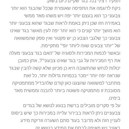
תפקיד רציני בכל בגד שקיים כיום בשוק.
ניקח לדוגמה את התפיסה שאומרת שככל שהבגד הוא יותר
צבעוני כך הוא בעצם יותר יפה ויש משהו מאד ממשי
באמירה הזו שכן ניתן באמת לראות שבגד שהוא צבעוני יותר
הוא מושך יותר קונים כי הוא יותר יפה לעין מאשר בגד שאינו
צבעוני כך שלגבי הצבע כן יש פקטור ואין ספק שהמשוואה
של “יותר צבעים שווה ליותר יופי” מתקיימת.
ובאשר לכמות המכירות ולסוגיה של “האם בגד צבעוני מעלה
את רף המכירות על גבי בגד שאינו צבעוני”?, אתן כמובן
יכולות לנחש שהתשובה היא כן מכיוון שלא קשה להבין שבגד
שנראה יפה יותר יימכר בכמויות גדולות יותר, כל זאת
מתחבר למשוואה שהצגנו כאן קודם שלהבדיל ממתמטיקה
מסובכת זו מתמטיקה פשוטה ביותר להבנה וממשית מאד
בימינו.
על פי סקרים מובילים ברשת בנוגע לנושא של בגדים
צבעוניים ניתן לראות בבירור עלייה במכירות כך שיש ביסוס
לעניין הזה ולא מדובר בעוד סתם השערה וזריקת מידע
באוויר ויש מאיפה לבסס את המידע בנושא זה.