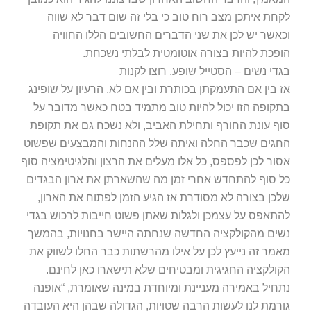
לקחת איתכן מצב רוח טוב כי בלי זה שום דבר לא שווה
וכאשר יש לכן את שני הדברים החשובים הללו החוויה
הופכת להיות בצורה אוטומטית לבלתי נשכחת.
בגדי נשים – הסטייל שופע, רוצו לקנות
אז בין אם התעמקתן בכותרת ובין אם לא, הרעיון על שופינג
בתקופה הזו יכול להיות טוב מתמיד בטח כאשר מדובר על
סוף עונת החורף ותחילת האביב, ולא נשכח גם את תקופת
החגים שכבר החלה ואיתה שלל ההנחות והמבצעים שפשוט
אסור לכן לפספס, כל אלו מעלים את הרצון והלגיטימציה סוף
כל סוף להתחדש אחרי זמן מה שהשארתן את ארון הבגדים
שלכן בצורה לא מסודרת אז הגיע הזמן לפתוח את הארון,
להתאפס על עצמכן ולגלות שאתן פשוט חייבות לרכוש בגדי
נשים מהקולקציה החדשה שנחתה היישר בחנויות, בהמשך
מאמר זה נייעץ לכן על אילו מהרשתות כבר החלו לשווק את
הקולקציה החגיגית ומבטיחים שלא תישארו כאן לחינם.
נתחיל באמירה מעניינת ומיוחדת במינה שאומרת, “אופנה
גורמת לנו לעשות הרבה שטויות, הגדולה שבהן היא העובדה