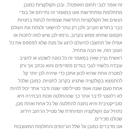
זה אומר לגבי תחום האופנה?, ובכן הקולקציות כמובן
מתחלפות ומתחדשות ואנו במאמר זה נתייחס אל בגדי
הנשים ואל הקולקציות החדשות שצפויות לנחות בחנויות
כבר בחודש הקרוב ולכן רק נותר להישאר ולגלות את העולם
הקסום שתחוו ממש בקרוב, נרמוז לכן שיש למה לחכות אז
אפילו אל תחשבו להיעלם לרגע על מנת שלא לפספס את כל
הטוב הזה, אז הבה ונתחיל.
ראשית נציין שאין במאמר זה כל כוונה לשכנע או להציב
עובדה כלשהי לגבי בגדים מסויימים והוא נכתב אך ורק
למטרה אחת שהיא לכוון אתכן כדי שיהיה לכן יותר קל
להתמצא בקולקציה שתגיע בקרוב לחנויות, כמובן שלכל
אחת טעם שונה ואופי סטייליסטי שונה ודבר אחד יכול להיות
לא רלוונטי לדבר אחר כך שההחלטה וזכות הבחירה היא
סובייקטיבית והיא נתונה להחלטה של כל אחת ואחת מכן,
נתחיל עם הקולקציה המיוחדת של סטייל הרחוב הידוע
שכולנו מכירים.
אנו מדברים כמובן על שלל הג’ינסים והחולצות המעוצבות