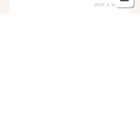
פברואר 4, 2026
שמלות ערב – https://htofashion2.com/
פברואר 4, 2026
פברואר 4, 2026