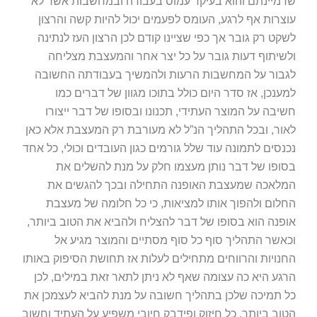
שדמיינתם והוא בעיקר עמוס בעבודה ובמחשבות אשר לא
עוצרות אף לרגע, העומס לפעמים יכול להיות קשה והרצון
לשקט רק גובר אך כפי שציינו קודם לכן הרצון העז לנתינה
ולשיתוף דעות גובר על כל יצר אחר והמעצבת מצליחה
לגבור על המחשבות הרעות ולהמשיך בעבודתה החשובה
למענכן, אז סדר היום כולל בתוכו מגוון של דברים כמו
חשיבה על המוצר העתידי, תכנונו ובסופו של דבר ייצורו
לאור, ובכל התהליך הנ”ל לא מעורבת רק המעצבת אלא כאן
נכנסים לתמונה עוד שלל גורמים כגון העובדים וכולי, כל אחד
בסופו של דבר נותן מעצמו חלק על מנת להשלים את
המלאכה שמעצבת האופנה התחילה ובכך להגשים את
החלום ולהפוך אותו למציאות, כי כל חלומה של מעצבת
אופנה הוא בסופו של דבר להצליח ולהביא את הטוב ביותר,
וכאשר התהליך סוף כל סוף מסתיים והמוצר מגיע אל
החנויות והרווחים מתחילים לעלות אז תחושת הסיפוק באותו
הרגע היא כה עצומה שאף לא ניתן לתאר זאת במילים, לכן
כל תמיכה שלכן בתהליך חשובה על מנת להביא לעצמכן את
הטוב ביותר, כל חיזוק ופידבק חיובי משפיע על העתיד וחשוב