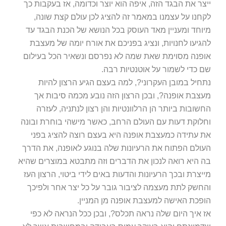
ייצר את הבגד הזה, איפה הוא יוצר וכדומה, אז בעקבות כך
לקחנו על עצמנו במאמר זה להציג לכן עולם קצת שונה,
מיוחד ומעניין מאד העוסק בכל הנושא של הכנת הבגד עד
להגיעו לחנויות, ונציג בפניכם את אורח יומה של מעצבת
אופנה מסוימת שאת שמה לא נפרסם ונשאיר הכל בעילום
שם כדי לשמור על אוטנטיות רבה.
נתחיל במובן העקרוני?, למה בעצם הגיע הרצון להיות
מעצבת אופנה?, ובכן הרצון הזה נובע מכמה סיבות אך
החשובות ביותר הן הרלוונטיות והן רצון לנתניה, לעזרה
וחלוקת דעות עם העולם הרחב, כאשר מישהי בוחרת ובונה
את עתידה כמעצבת אופנה היא בעצם רוצה להציג בפני
העולם הפתוח את הרעיונות שלה בנוגע לאופנה, את הדרך
בה היא רואה לנכון את הדברים וזה מתבטא במוצרים שהיא
מייצרת ובכך הרעיונות והדעות באים לידי ביטוי, הרצון העז
והחשק לתת מעצמה לציבור גובר על כל יצר אחר ולפיכך
הופכת האישה למעצבת אופנה מן המניין.
אז איך היום שלה נראה תכלס?, ובכן ככל הנראה לא כפי