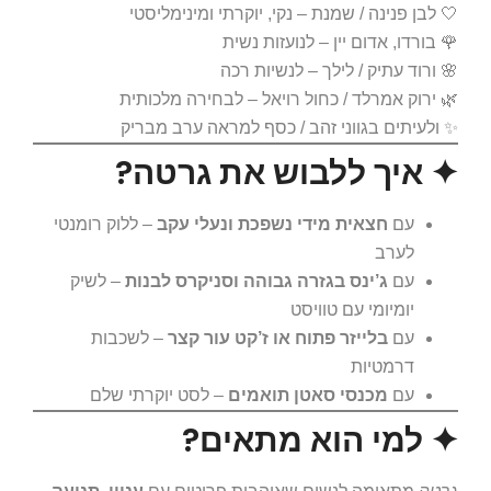
🤍 לבן פנינה / שמנת – נקי, יוקרתי ומינימליסטי
🌹 בורדו, אדום יין – לנועזות נשית
🌸 ורוד עתיק / לילך – לנשיות רכה
🌿 ירוק אמרלד / כחול רויאל – לבחירה מלכותית
✨ ולעיתים בגווני זהב / כסף למראה ערב מבריק
✦ איך ללבוש את גרטה?
עם
חצאית מידי נשפכת ונעלי עקב
– ללוק רומנטי
לערב
עם
ג’ינס בגזרה גבוהה וסניקרס לבנות
– לשיק
יומיומי עם טוויסט
עם
בלייזר פתוח או ז’קט עור קצר
– לשכבות
דרמטיות
עם
מכנסי סאטן תואמים
– לסט יוקרתי שלם
✦ למי הוא מתאים?