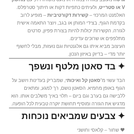
V או סטרייט
, ולעיתים כתפיות דקות או חיתוך סטרפלס.
האלמנט המרכזי –
קשירות דקורטיביות
– מופיע לרוב
בקדמת הגוף, בצידי המותן או בגב, ויוצר התאמה אישית
לגזרה. הקשירות יכולות להיות בצורת פפיון, סרטים
מתלפפים או שרוכים עדינים.
העיצוב מביא איתו גם אלגנטיות וגם נועזות, מבלי לחשוף
יותר מדי – בדיוק באיזון הנכון.
✦ בד סאטן מלטף ונשפך
הבד עשוי מ־
סאטן קל ואיכותי
, שמבריק בעדינות ויושב על
הגוף באופן מחמיא. הסאטן נושם, רך למגע, ומתאים
ללבישה גם בערב וגם ביום – תלוי באיך משלבים אותו. הוא
מדגיש את הגזרה ומוסיף תחושת יוקרה טבעית לכל הופעה.
✦ צבעים שמביאים נוכחות
🖤 שחור – קלאסי וחושני