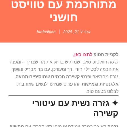
מתוחכמת עם טוויסט
חושני
אפריל 21, 2025
htofashion
לקניית הטופ
לחצו כאן
,
גרטה
הוא טופ סאטן שמדגיש בדיוק את מה שצריך – ומפנה
את הבמה לסטייל ייחודי, רך ומעודכן. עם בד מבריק ונשפך,
גזרה מחמיאה ופרטי
קשירה חכמים שמוסיפים תנועה,
אלגנטיות וגמישות
, זהו פריט שמיועד לנשים שאוהבות
לבלוט בטעם טוב.
✦ גזרה נשית עם עיטורי
קשירה
גרטה
מעוצב בגזרה צמודה או מעט משוחררת, עם
מחשוף