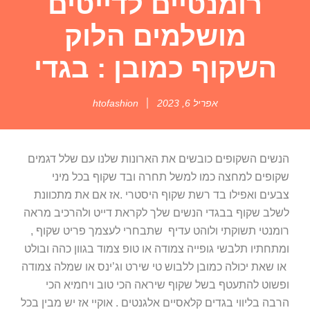
רומנטיים לדייטים
מושלמים הלוק
השקוף כמובן : בגדי
אפריל 6, 2023
htofashion
הנשים השקופים כובשים את הארונות שלנו עם שלל דגמים
שקופים למחצה כמו למשל תחרה ובד שקוף בכל מיני
צבעים ואפילו בד רשת שקוף היסטרי .אז אם את מתכוונת
לשלב שקוף בבגדי הנשים שלך לקראת דייט ולהרכיב מראה
רומנטי תשוקתי ולוהט עדיף שתבחרי לעצמך פריט שקוף ,
ומתחתיו תלבשי גופייה צמודה או טופ צמוד בגוון כהה ובולט
או שאת יכולה כמובן ללבוש טי שירט וג’ינס או שמלה צמודה
ופשוט להתעטף בשל שקוף שיראה הכי טוב ויחמיא הכי
הרבה בליווי בגדים קלאסיים אלגנטים . אוקיי אז יש מבין בכל