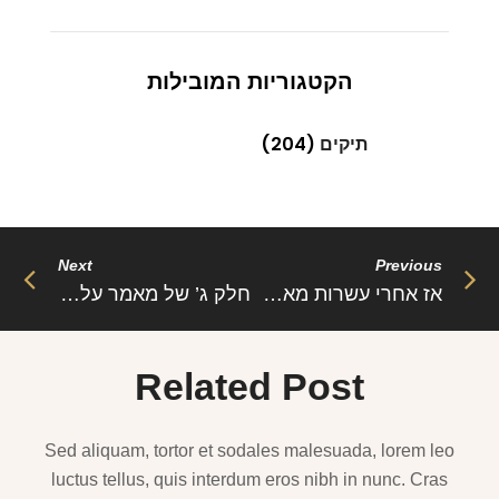
הקטגוריות המובילות
תיקים
(204)
Next
Previous
אז אחרי עשרות מאמרים על אופנה ובגדי נשים שיתאימו לך לדייטים שלך או ליום יום כי מי לא רוצה להיראות
חלק ג’ של מאמר על לבוש לדייטים שהוא רומנטי , חושני , נשי , אלגנטי ופשוט נכון לדייטים ואפשר לגמריי לאמץ
Related Post
Sed aliquam, tortor et sodales malesuada, lorem leo
luctus tellus, quis interdum eros nibh in nunc. Cras