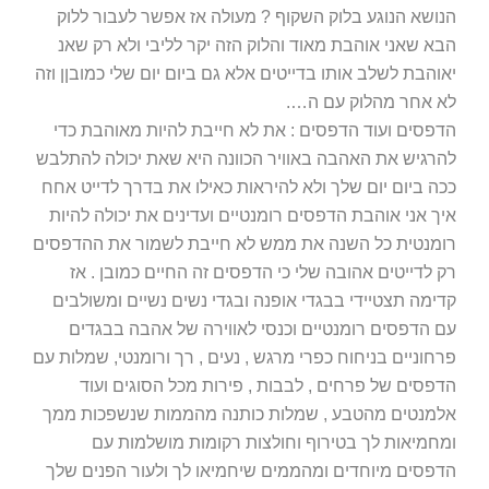
הנושא הנוגע בלוק השקוף ? מעולה אז אפשר לעבור ללוק
הבא שאני אוהבת מאוד והלוק הזה יקר לליבי ולא רק שאנ
יאוהבת לשלב אותו בדייטים אלא גם ביום יום שלי כמובןן וזה
לא אחר מהלוק עם ה….
הדפסים ועוד הדפסים : את לא חייבת להיות מאוהבת כדי
להרגיש את האהבה באוויר הכוונה היא שאת יכולה להתלבש
ככה ביום יום שלך ולא להיראות כאילו את בדרך לדייט אחח
איך אני אוהבת הדפסים רומנטיים ועדינים את יכולה להיות
רומנטית כל השנה את ממש לא חייבת לשמור את ההדפסים
רק לדייטים אהובה שלי כי הדפסים זה החיים כמובן . אז
קדימה תצטיידי בבגדי אופנה ובגדי נשים נשיים ומשולבים
עם הדפסים רומנטיים וכנסי לאווירה של אהבה בבגדים
פרחוניים בניחוח כפרי מרגש , נעים , רך ורומנטי, שמלות עם
הדפסים של פרחים , לבבות , פירות מכל הסוגים ועוד
אלמנטים מהטבע , שמלות כותנה מהממות שנשפכות ממך
ומחמיאות לך בטירוף וחולצות רקומות מושלמות עם
הדפסים מיוחדים ומהממים שיחמיאו לך ולעור הפנים שלך