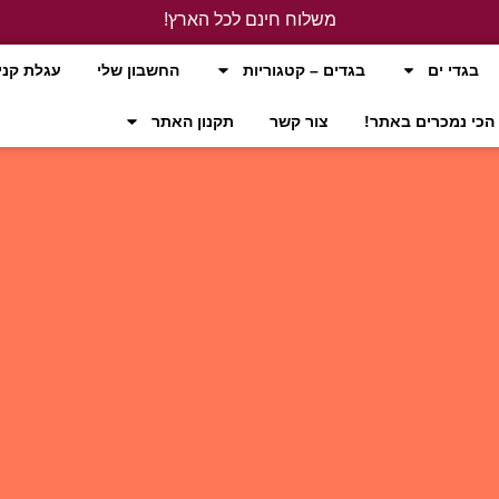
משלוח חינם לכל הארץ!
לחץ כאן
בגדי ים
בגדים – קטגוריות
החשבון שלי
עגלת קני
הכי נמכרים באתר!
צור קשר
תקנון האתר