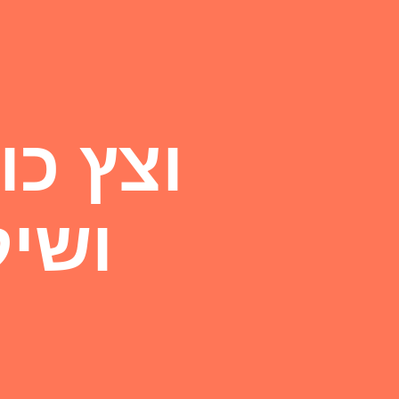
וצץ כו
ושיק