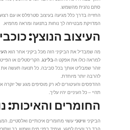
סתם נהנית מהשמש.
החזייה בדרך כלל מגיעה בעיצוב סטרפלס או עם רצועו
המדויקת מבטיחה לך נוחות בתנועה ומראה מחמיא.
העיצוב הנוצץ: כוכבים
מה שמבדיל את הביקיני הזה מכל ביקיני אחר הוא
העי
למראה כולו את אפקט ה-
בלינג
. הקריסטלים או הפייט
זוהר שמבליט אותך בכל סביבה. כל תנועה תעשה את הכו
להרבה יותר מיוחדת.
ההדפסים והעיטורים לא רק מוסיפים מגע של יוקרה א
תהיי – כל העיניים יהיו עליך.
החומרים והאיכות: נו
הביקיני
וויטני
עשוי מחומרים איכותיים ואלסטיים, המב
הבד רך ונעים למגע, ועמיד בפני מים ושמש, כך שתוכלי