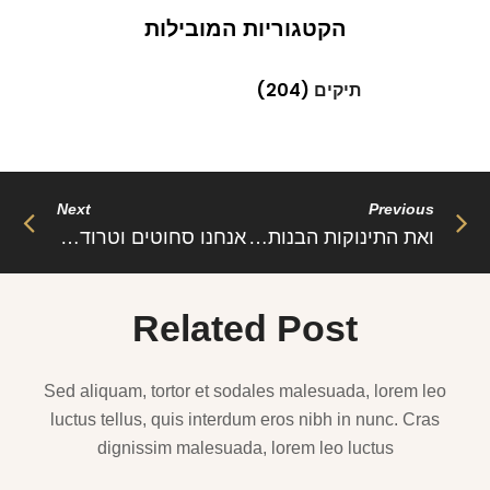
הקטגוריות המובילות
תיקים
(204)
Next
Previous
ואת התינוקות הבנות ילבישו עם נגיעות אדומות או וורודות, מאחר והצבע האדום מסמל על חום, יצריות, והצבע
אנחנו סחוטים וטרודים ברשימות , קניות, הכשרה של הבית, מכירת החמץ , כל דיני החג, איפה מתארחים, את מי מארחים, מה מבשלים
Related Post
Sed aliquam, tortor et sodales malesuada, lorem leo
luctus tellus, quis interdum eros nibh in nunc. Cras
dignissim malesuada, lorem leo luctus