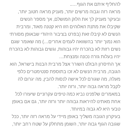
להחליף איתם את הגוף…..
מראה רזה וגבוה מרשים יותר, מעניק מראה חטוב יותר,
ובעיקר מעניק לך את הלוק המושלם, אך מספר הנשים
שקיבלו את מתנת האלוהים הזו היא קטנה מאוד, ומרבית
הנשים לא קיבלו זאת (בפרט בציבור היהודי שבאופן מסורתי
הוא נמוך יותר בהשוואה לעמים אחרים…) מה שאומר שגם
נשים רזות לא בהכרח יהיו גבוהות, וגשים גבוהות לא בהכרח
יהיו בעלות גזרה נכונה ומנצחת…
אך החיסרון הבולט השורר אצל מרבית הבנות בישראל, הוא
הגובה, מרבית הנשים לא זכו בתוספת סנטימטרים כלפי
מעלה, מה שגורם לכל אישה לנסות להבין, מה יגרום לה
לקבל מראה גבוה יותר, ורזה יותר.
במאמרים שלפנינו נביא כמה טיפים עקרוניים שיעזרו לכל
אחת מאתינו להיראות גבוהה יותר ורזה יותר, גם אם באופן
טבעי היא לא גבוה במיוחד.
בעיקרון הגובה משליך באופן מיידי על מראה רזה יותר, ככל
שגובה הגוף גבוה יותר, השומן מתחלק על שטח רחב יותר,