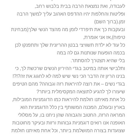
לעבודה, ואת נמצאת הרבה בבית בלבוש רחב,
ופליטות והחלפות יהיו ההדפס האהוב עליך למשך הרבה
זמן.(ברוך השם)
ובעקבות כך את תיפרדי לזמן מה מהצד הנשי שלך(מבחינת
טיפוח),אז אני אומרת,
כל עוד לא ילדת תשוויצי בבטן ההריונית שלך ותתפנקו לכן
בכמה הופעות שנותנות גם לה במה
בלי שהיא תצטרך להסתתר.
ותלבישי אותה במיטב בגדי ההיריון הנשים שרכשת לך, כי
בנינו הריון זה הדבר הכי נשי שיש למה לא לחגוג את זה?!?!
בגדי נשים – את רוצה להיראות רזה וגבוהה? מהם הטיפים
שיעזרו לך להגיע לתוצאה המקסימלית ביותר?
כל אחת מאיתנו חולמת להיראות כמו הדוגמניות המובילות,
בארץ ובעולם, המכנה המשותף בין כלל הדוגמניות הוא
המראה הרזה, החטוב והגבוהה שהן ניחנו בו, על מסלולי
האופנה אנו רואים דוגמניות גבוהות ורזות ובעיקר מחוטבות
שצועדות בצורה המושלמת ביותר, וכל אחת מאיתנו חולמת