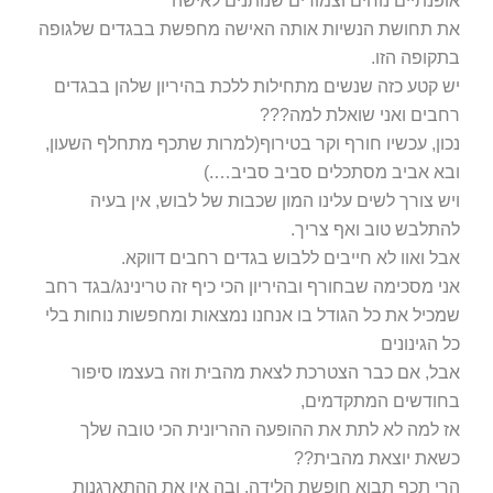
אופנתיים נוחים וצמודים שנותנים לאישה
את תחושת הנשיות אותה האישה מחפשת בבגדים שלגופה
בתקופה הזו.
יש קטע כזה שנשים מתחילות ללכת בהיריון שלהן בבגדים
רחבים ואני שואלת למה???
נכון, עכשיו חורף וקר בטירוף(למרות שתכף מתחלף השעון,
ובא אביב מסתכלים סביב סביב….)
ויש צורך לשים עלינו המון שכבות של לבוש, אין בעיה
להתלבש טוב ואף צריך.
אבל ואוו לא חייבים ללבוש בגדים רחבים דווקא.
אני מסכימה שבחורף ובהיריון הכי כיף זה טרינינג/בגד רחב
שמכיל את כל הגודל בו אנחנו נמצאות ומחפשות נוחות בלי
כל הגינונים
אבל, אם כבר הצטרכת לצאת מהבית וזה בעצמו סיפור
בחודשים המתקדמים,
אז למה לא לתת את ההופעה ההריונית הכי טובה שלך
כשאת יוצאת מהבית??
הרי תכף תבוא חופשת הלידה. ובה אין את ההתארגנות